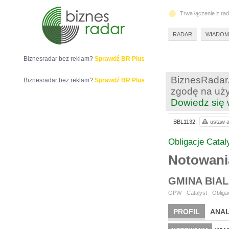
Trwa łączenie z ra
RADAR
WIADOM
Biznesradar bez reklam?
Sprawdź BR Plus
BiznesRadar.
Biznesradar bez reklam?
Sprawdź BR Plus
zgodę na uży
Dowiedz się 
BBL1132:
ustaw a
Obligacje Catal
Notowan
GMINA BIA
GPW - Catalyst - Obligac
PROFIL
ANAL