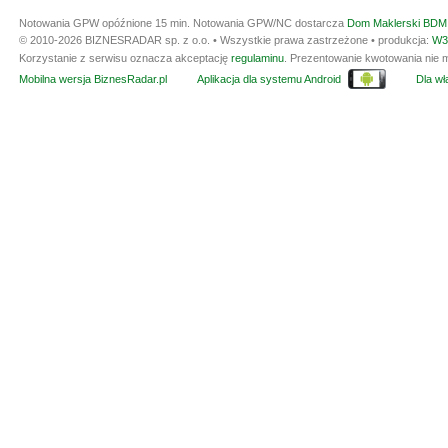
Notowania GPW opóźnione 15 min.
Notowania GPW/NC dostarcza
Dom Maklerski BDM 
© 2010-2026 BIZNESRADAR sp. z o.o. • Wszystkie prawa zastrzeżone • produkcja:
W3
Korzystanie z serwisu oznacza akceptację
regulaminu
. Prezentowanie kwotowania nie m
Mobilna wersja BiznesRadar.pl
Aplikacja dla systemu Android
Dla wła