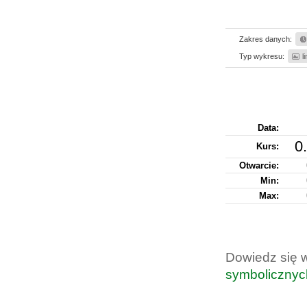
Zakres danych:
Typ wykresu:
l
Data:
0
Kurs
:
Otwarcie:
Min:
Max:
Dowiedz się 
symbolicznyc