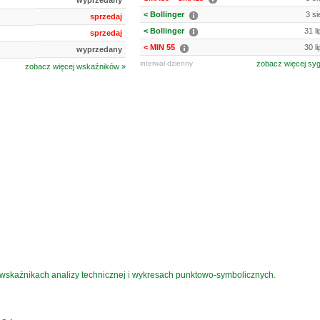
wyprzedany
< Bollinger
3 si
sprzedaj
< Bollinger
31 l
sprzedaj
< MIN 55
30 l
wyprzedany
interwał dzienny
zobacz więcej sy
zobacz więcej wskaźników »
wskaźnikach analizy technicznej
i
wykresach punktowo-symbolicznych
.