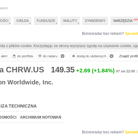
darem
OŚCI
GIEŁDA
FUNDUSZE
WALUTY
DYWIDENDY
NARZĘDZIA
Biznesradar bez reklam?
Sprawd
sta z plików cookie. Korzystając ze strony wyrażasz zgodę na używanie cookie, zg
alert
do portfela
do radaru
dodaj do ulubionych
Znajdź profil
ia CHRW.US
149.35
+2.69
(+1.84%)
07 sie 22:00
(
on Worldwide, Inc.
IZA TECHNICZNA
DOMOŚCI
ARCHIWUM NOTOWAŃ
Biznesradar bez reklam?
Sprawd