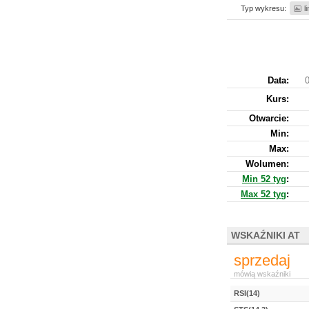
Typ wykresu:
l
Data:
0
Kurs
:
Otwarcie:
Min:
Max:
Wolumen:
Min 52 tyg
:
Max 52 tyg
:
WSKAŹNIKI AT
sprzedaj
mówią wskaźniki
RSI(14)