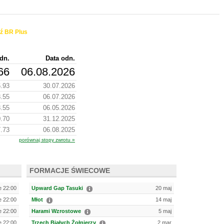
ź BR Plus
dn.
Data odn.
66
06.08.2026
.93
30.07.2026
.55
06.07.2026
.55
06.05.2026
.70
31.12.2025
.73
06.08.2025
porównaj stopy zwrotu »
FORMACJE ŚWIECOWE
e 22:00
Upward Gap Tasuki
20 maj
e 22:00
Młot
14 maj
e 22:00
Harami Wzrostowe
5 maj
e 22:00
Trzech Białych Żołnierzy
2 mar