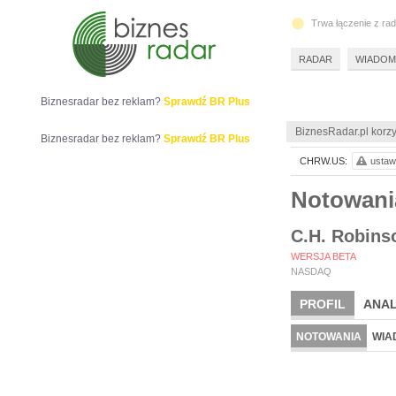
Trwa łączenie z ra
RADAR
WIADOM
Biznesradar bez reklam?
Sprawdź BR Plus
BiznesRadar.pl korzy
Biznesradar bez reklam?
Sprawdź BR Plus
CHRW.US:
ustaw 
Notowan
C.H. Robins
WERSJA BETA
NASDAQ
PROFIL
ANAL
NOTOWANIA
WIA