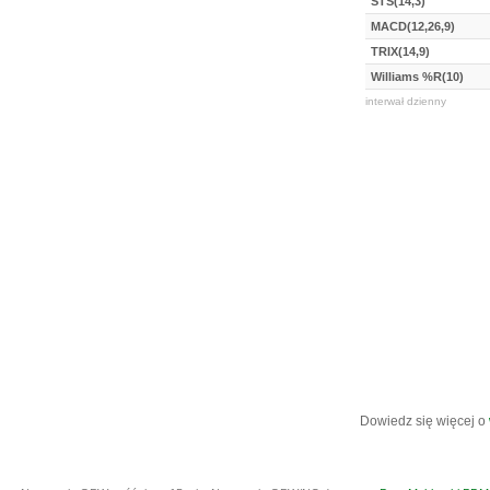
STS(14,3)
MACD(12,26,9)
TRIX(14,9)
Williams %R(10)
interwał dzienny
Dowiedz się więcej o