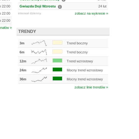
e 22:00
Gwiazda Doji Wzrostu
24 lut
ip 22:00
interwał dzienny
zobacz na wykresie »
ip 22:00
gnałów »
TRENDY
3m
Trend boczny
6m
Trend boczny
12m
Trend wzrostowy
24m
Mocny trend wzrostowy
36m
Mocny trend wzrostowy
zobacz linie trendów »