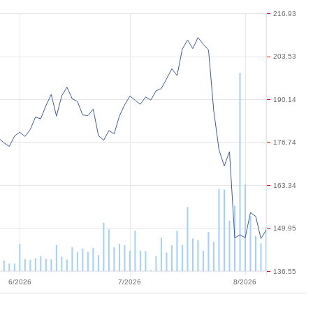
216.93
203.53
190.14
176.74
163.34
149.95
136.55
6/2026
7/2026
8/2026