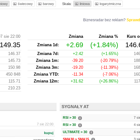
iniowy
świecowy
barowy
Skala:
liniowa
logarytmiczna
Biznesradar bez reklam?
Sprawd
7 sie 22:00
Zmiana
Zmiana %
Kurs o
149.35
+2.69
(+1.84%)
146.
Zmiana 1d:
146.37
Zmiana 7d:
+2.42
(+1.65%)
146
145.73
Zmiana 1m:
-39.20
(-20.79%)
188
150.98
Zmiana 3m:
-19.20
(-11.39%)
168
450 848
Zmiana YTD:
-11.34
(-7.06%)
160
115.71
Zmiana 12m:
+31.62
(+26.86%)
117
210.23
SYGNAŁY AT
RSI > 30
7 si
7 sie 22:00
RSI > 30
4 si
ULTIMATE > 30
4 si
kupuj
SMA30 > SMA15
3 si