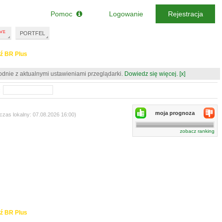
Pomoc
Logowanie
Rejestracja
PORTFEL
ź BR Plus
odnie z aktualnymi ustawieniami przeglądarki.
Dowiedz się więcej.
[x]
:
moja prognoza
czas lokalny: 07.08.2026 16:00)
zobacz ranking
ź BR Plus