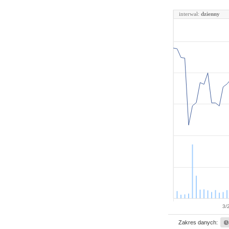
interwał:
dzienny
3/
Zakres danych: