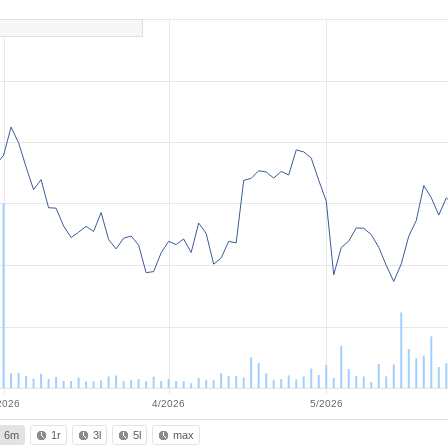
2026
4/2026
5/2026
6m
1r
3l
5l
max