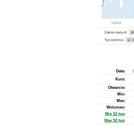
7/2024
Zakres danych:
Typ wykresu:
l
Data:
1
Kurs
:
Otwarcie:
Min:
Max:
Wolumen:
Min 52 tyg
:
Max 52 tyg
: