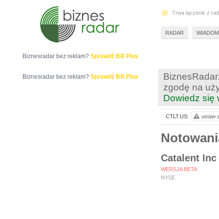
Trwa łączenie z ra
RADAR
WIADOM
Biznesradar bez reklam?
Sprawdź BR Plus
BiznesRadar.
Biznesradar bez reklam?
Sprawdź BR Plus
zgodę na uży
Dowiedz się 
CTLT.US:
ustaw a
Notowani
Catalent Inc
WERSJA BETA
NYSE