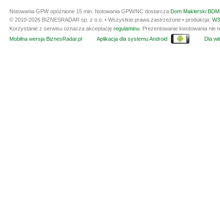
Notowania GPW opóźnione 15 min.
Notowania GPW/NC dostarcza
Dom Maklerski BDM 
© 2010-2026 BIZNESRADAR sp. z o.o. • Wszystkie prawa zastrzeżone • produkcja:
W3
Korzystanie z serwisu oznacza akceptację
regulaminu
. Prezentowanie kwotowania nie m
Mobilna wersja BiznesRadar.pl
Aplikacja dla systemu Android
Dla wła