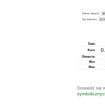
Zakres danych:
Typ wykresu:
l
Data:
0
Kurs
:
Otwarcie:
Min:
Max:
Dowiedz się 
symbolicznyc