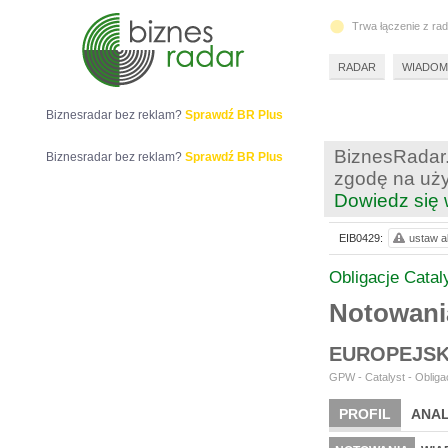
Trwa łączenie z ra
RADAR
WIADOM
Biznesradar bez reklam?
Sprawdź BR Plus
BiznesRadar.
Biznesradar bez reklam?
Sprawdź BR Plus
zgodę na uży
Dowiedz się 
EIB0429:
ustaw al
Obligacje Catal
Notowani
EUROPEJSK
GPW - Catalyst - Obligac
PROFIL
ANAL