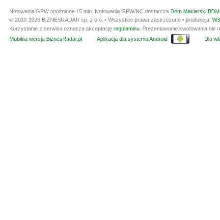
Notowania GPW opóźnione 15 min.
Notowania GPW/NC dostarcza
Dom Maklerski BDM 
© 2010-2026 BIZNESRADAR sp. z o.o. • Wszystkie prawa zastrzeżone • produkcja:
W3
Korzystanie z serwisu oznacza akceptację
regulaminu
. Prezentowanie kwotowania nie m
Mobilna wersja BiznesRadar.pl
Aplikacja dla systemu Android
Dla wła