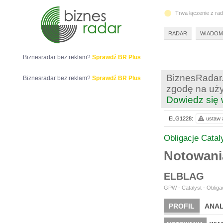
Trwa łączenie z ra
RADAR
WIADOM
Biznesradar bez reklam?
Sprawdź BR Plus
BiznesRadar.
Biznesradar bez reklam?
Sprawdź BR Plus
zgodę na uży
Dowiedz się 
ELG1228:
ustaw a
Obligacje Catal
Notowan
ELBLAG
GPW - Catalyst - Obligac
PROFIL
ANAL