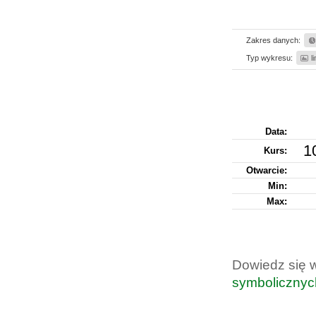
Zakres danych:
Typ wykresu:
l
Data:
1
Kurs
:
Otwarcie:
Min:
Max:
Dowiedz się 
symbolicznyc