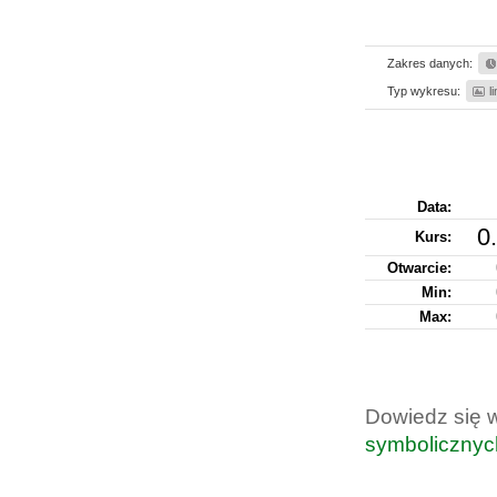
Zakres danych:
Typ wykresu:
l
Data:
0
Kurs
:
Otwarcie:
Min:
Max:
Dowiedz się 
symbolicznyc