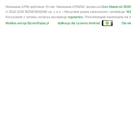
Notowania GPW opóźnione 15 min.
Notowania GPW/NC dostarcza
Dom Maklerski BDM 
© 2010-2026 BIZNESRADAR sp. z o.o. • Wszystkie prawa zastrzeżone • produkcja:
W3
Korzystanie z serwisu oznacza akceptację
regulaminu
. Prezentowanie kwotowania nie m
Mobilna wersja BiznesRadar.pl
Aplikacja dla systemu Android
Dla wła