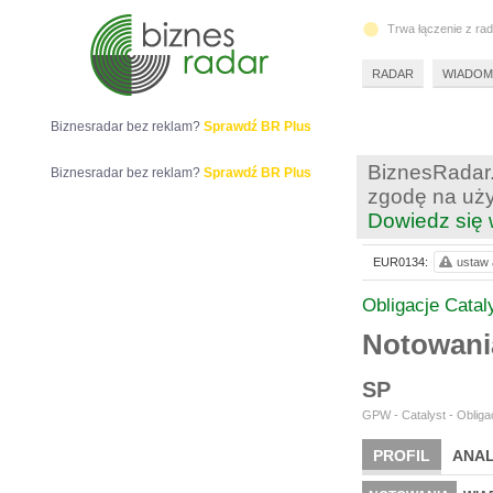
Trwa łączenie z ra
RADAR
WIADOM
Biznesradar bez reklam?
Sprawdź BR Plus
BiznesRadar.
Biznesradar bez reklam?
Sprawdź BR Plus
zgodę na uży
Dowiedz się 
EUR0134:
ustaw 
Obligacje Catal
Notowan
SP
GPW - Catalyst - Obliga
PROFIL
ANAL