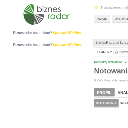
Trwa łączenie z ra
RADAR
WIADOM
Biznesradar bez reklam?
Sprawdź BR Plus
BiznesRadar.pl korzy
Biznesradar bez reklam?
Sprawdź BR Plus
FCARH27:
ustaw 
Kontrakty terminowe
•
Notowan
GPW - Kontrakty termino
PROFIL
ANAL
NOTOWANIA
WIA