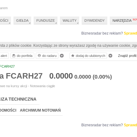
darem
OŚCI
GIEŁDA
FUNDUSZE
WALUTY
DYWIDENDY
NARZĘDZIA
Biznesradar bez reklam?
Sprawd
sta z plików cookie. Korzystając ze strony wyrażasz zgodę na używanie cookie, zg
alert
do portfela
do radaru
dodaj do ulubionych
Znajdź profil:
FCARH27
ia FCARH27
0.0000
0.0000
(0.00%)
we na kursy akcji - Notowania ciągłe
IZA TECHNICZNA
DOMOŚCI
ARCHIWUM NOTOWAŃ
Biznesradar bez reklam?
Sprawd