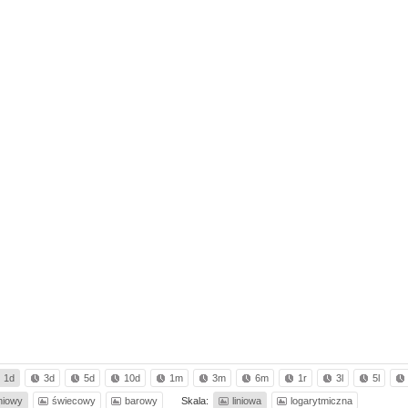
1d
3d
5d
10d
1m
3m
6m
1r
3l
5l
iniowy
świecowy
barowy
Skala:
liniowa
logarytmiczna