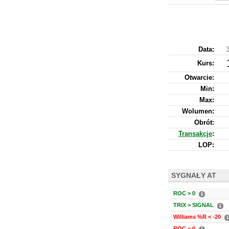
Data:
3
Kurs
:
Otwarcie:
Min:
Max:
Wolumen:
Obrót:
Transakcje
:
LOP:
SYGNAŁY AT
ROC > 0
TRIX > SIGNAL
Williams %R < -20
ROC < 0