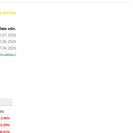
ź BR Plus
Data odn.
0.07.2026
0.06.2026
7.04.2026
opy zwrotu »
WIG
13.90%
21.29%
36.01%