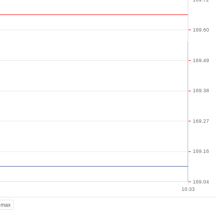
169.60
169.49
169.38
169.27
169.16
169.04
10:33
max