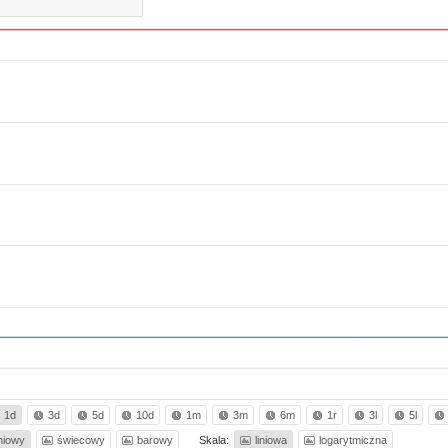
1d
3d
5d
10d
1m
3m
6m
1r
3l
5l
iniowy
świecowy
barowy
Skala:
liniowa
logarytmiczna