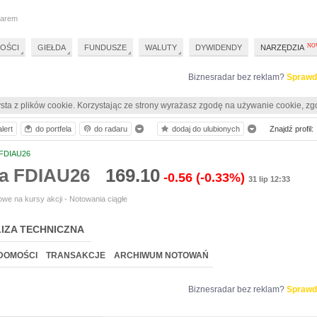
darem
OŚCI
GIEŁDA
FUNDUSZE
WALUTY
DYWIDENDY
NARZĘDZIA
Biznesradar bez reklam?
Sprawd
sta z plików cookie. Korzystając ze strony wyrażasz zgodę na używanie cookie, zg
lert
do portfela
do radaru
dodaj do ulubionych
Znajdź profil:
FDIAU26
ia FDIAU26
169.10
-0.56
(-0.33%)
31 lip 12:33
we na kursy akcji - Notowania ciągłe
IZA TECHNICZNA
DOMOŚCI
TRANSAKCJE
ARCHIWUM NOTOWAŃ
Biznesradar bez reklam?
Sprawd