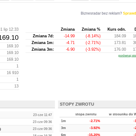
Biznesradar bez reklam?
Sprawd
1 lip 12:33
Zmiana
Zmiana %
Kurs odn.
169.10
Zmiana 7d:
-14.99
(-8.14%)
184.09
1
Zmiana 1m:
-4.71
(-2.71%)
173.81
3
169.10
Zmiana 3m:
-6.90
(-3.92%)
176.00
1
169.10
porównaj st
169.10
1
16 910
1
13
STOPY ZWROTU
stopa zwrotu
w stosunku do 
23 cze 11:47
1m
-2.71%
-
23 cze 09:36
3m
-3.92%
-
23 cze 09:36
6m
-15.20%
-
18 cze 16:36