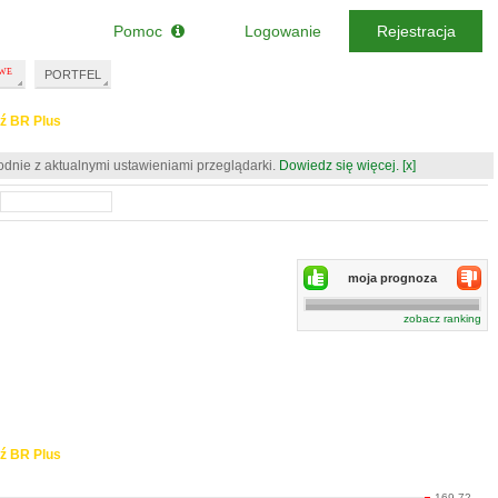
Pomoc
Logowanie
Rejestracja
PORTFEL
ź BR Plus
odnie z aktualnymi ustawieniami przeglądarki.
Dowiedz się więcej.
[x]
moja prognoza
zobacz ranking
ź BR Plus
169.72