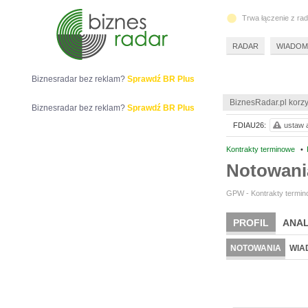
Trwa łączenie z ra
RADAR
WIADOM
Biznesradar bez reklam?
Sprawdź BR Plus
BiznesRadar.pl korzy
Biznesradar bez reklam?
Sprawdź BR Plus
FDIAU26:
ustaw a
Kontrakty terminowe
•
Notowan
GPW - Kontrakty termino
PROFIL
ANAL
NOTOWANIA
WIA