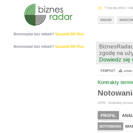
Trwa łączenie z ra
RADAR
WIADOM
Biznesradar bez reklam?
Sprawdź BR Plus
BiznesRadar.
Biznesradar bez reklam?
Sprawdź BR Plus
zgodę na uży
Dowiedz się 
FEBPH27:
ustaw 
Kontrakty term
Notowan
GPW - Kontrakty termino
PROFIL
ANAL
NOTOWANIA
WIA