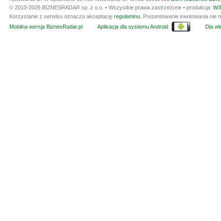
© 2010-2026 BIZNESRADAR sp. z o.o. • Wszystkie prawa zastrzeżone • produkcja:
W3
Korzystanie z serwisu oznacza akceptację
regulaminu
. Prezentowanie kwotowania nie m
Mobilna wersja BiznesRadar.pl
Aplikacja dla systemu Android
Dla wła