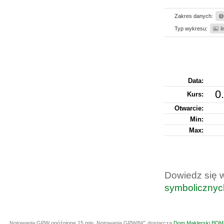
Zakres danych:
Typ wykresu:
l
Data:
0
Kurs
:
Otwarcie:
Min:
Max:
Dowiedz się 
symbolicznyc
Notowania GPW opóźnione 15 min.
Notowania GPW/NC dostarcza
Dom Maklerski BDM 