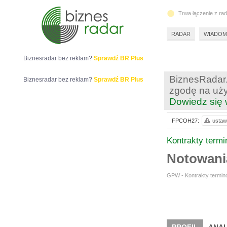
Trwa łączenie z ra
RADAR
WIADOM
Biznesradar bez reklam?
Sprawdź BR Plus
BiznesRadar.
Biznesradar bez reklam?
Sprawdź BR Plus
zgodę na uży
Dowiedz się 
FPCOH27:
ustaw 
Kontrakty term
Notowan
GPW - Kontrakty termino