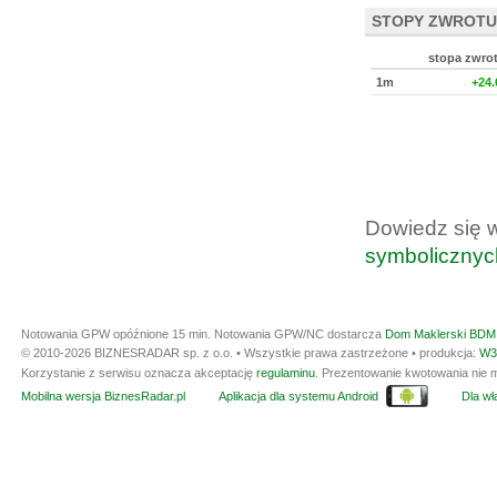
STOPY ZWROTU
stopa zwro
1m
+24
Dowiedz się 
symbolicznyc
Notowania GPW opóźnione 15 min.
Notowania GPW/NC dostarcza
Dom Maklerski BDM 
© 2010-2026 BIZNESRADAR sp. z o.o. • Wszystkie prawa zastrzeżone • produkcja:
W3
Korzystanie z serwisu oznacza akceptację
regulaminu
. Prezentowanie kwotowania nie m
Mobilna wersja BiznesRadar.pl
Aplikacja dla systemu Android
Dla wła