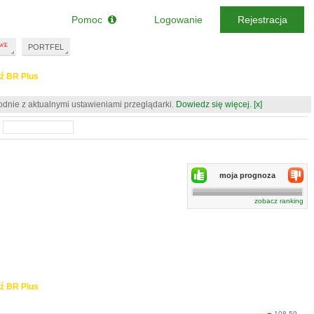
Pomoc
Logowanie
Rejestracja
PORTFEL
ź BR Plus
odnie z aktualnymi ustawieniami przeglądarki.
Dowiedz się więcej.
[x]
moja prognoza
zobacz ranking
ź BR Plus
108.59