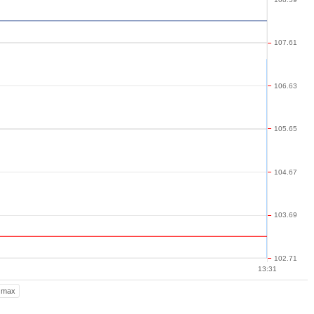
107.61
106.63
105.65
104.67
103.69
102.71
13:31
max