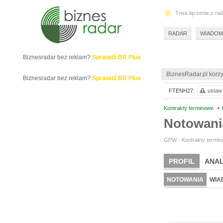
Trwa łączenie z ra
RADAR
WIADOM
Biznesradar bez reklam?
Sprawdź BR Plus
BiznesRadar.pl korzy
Biznesradar bez reklam?
Sprawdź BR Plus
FTENH27:
ustaw 
Kontrakty terminowe
•
Notowan
GPW - Kontrakty termino
PROFIL
ANAL
NOTOWANIA
WIA