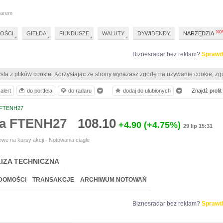
darem
OŚCI
GIEŁDA
FUNDUSZE
WALUTY
DYWIDENDY
NARZĘDZIA
Biznesradar bez reklam?
Sprawd
sta z plików cookie. Korzystając ze strony wyrażasz zgodę na używanie cookie, zg
alert
do portfela
do radaru
dodaj do ulubionych
Znajdź profil:
FTENH27
ia FTENH27
108.10
+4.90
(+4.75%)
29 lip 15:31
we na kursy akcji - Notowania ciągłe
IZA TECHNICZNA
DOMOŚCI
TRANSAKCJE
ARCHIWUM NOTOWAŃ
Biznesradar bez reklam?
Sprawd