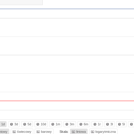
1d
3d
5d
10d
1m
3m
6m
1r
3l
5l
iniowy
świecowy
barowy
Skala:
liniowa
logarytmiczna