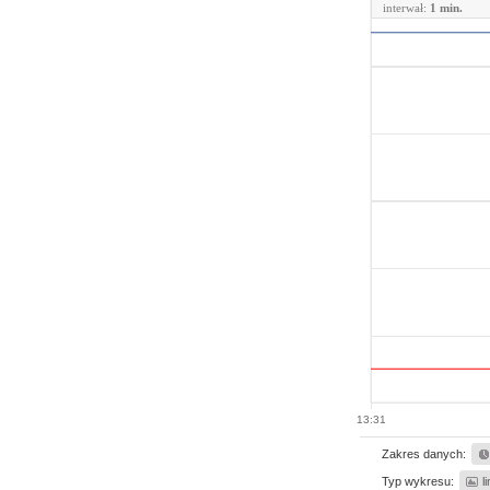
interwał:
1 min.
13:31
Zakres danych:
Typ wykresu:
l