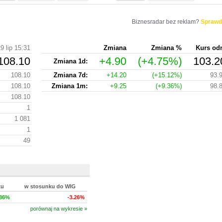
Biznesradar bez reklam?
Sprawd
9 lip 15:31
Zmiana
Zmiana %
Kurs od
108.10
+4.90
(+4.75%)
103.2
Zmiana 1d:
108.10
Zmiana 7d:
+14.20
(+15.12%)
93.
108.10
Zmiana 1m:
+9.25
(+9.36%)
98.
108.10
1
1 081
1
49
tu
w stosunku do WIG
.36%
-3.26%
porównaj na wykresie »