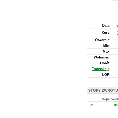
Data:
2
Kurs
:
Otwarcie:
Min:
Max:
Wolumen:
Obrót:
Transakcje
:
LOP:
STOPY ZWROTU
stopa zwro
1m
+9