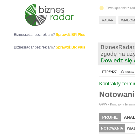
Trwa łączenie z ra
RADAR
WIADOM
Biznesradar bez reklam?
Sprawdź BR Plus
BiznesRadar.
Biznesradar bez reklam?
Sprawdź BR Plus
zgodę na uży
Dowiedz się 
FTPEH27:
ustaw 
Kontrakty term
Notowan
GPW - Kontrakty termino
PROFIL
ANAL
NOTOWANIA
WIA