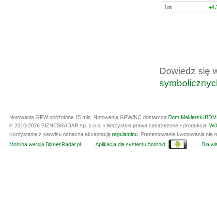
1m
+4
Dowiedz się 
symbolicznyc
Notowania GPW opóźnione 15 min.
Notowania GPW/NC dostarcza
Dom Maklerski BDM 
© 2010-2026 BIZNESRADAR sp. z o.o. • Wszystkie prawa zastrzeżone • produkcja:
W3
Korzystanie z serwisu oznacza akceptację
regulaminu
. Prezentowanie kwotowania nie m
Mobilna wersja BiznesRadar.pl
Aplikacja dla systemu Android
Dla wła