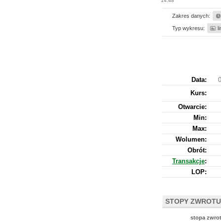
14:48
Zakres danych:
Typ wykresu:
l
Data:
0
Kurs
:
Otwarcie:
Min:
Max:
Wolumen:
Obrót:
Transakcje
:
LOP:
STOPY ZWROTU
stopa zwro