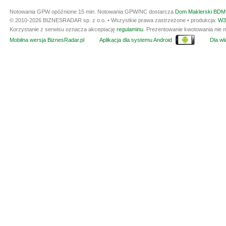
Notowania GPW opóźnione 15 min.
Notowania GPW/NC dostarcza
Dom Maklerski BDM 
© 2010-2026 BIZNESRADAR sp. z o.o. • Wszystkie prawa zastrzeżone • produkcja:
W3
Korzystanie z serwisu oznacza akceptację
regulaminu
. Prezentowanie kwotowania nie m
Mobilna wersja BiznesRadar.pl
Aplikacja dla systemu Android
Dla wła