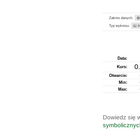
Zakres danych:
Typ wykresu:
l
Data:
0
Kurs
:
Otwarcie:
Min:
Max:
Dowiedz się 
symbolicznyc