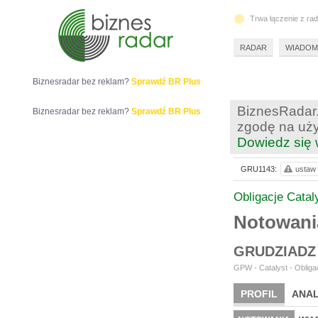
Trwa łączenie z ra
RADAR
WIADOM
Biznesradar bez reklam?
Sprawdź BR Plus
BiznesRadar.
Biznesradar bez reklam?
Sprawdź BR Plus
zgodę na uży
Dowiedz się 
GRU1143:
ustaw 
Obligacje Catal
Notowan
GRUDZIADZ
GPW - Catalyst - Obligac
PROFIL
ANAL