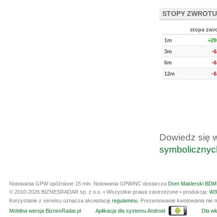
STOPY ZWROTU
stopa zwr
1m
+29
3m
-
6m
-
12m
-
Dowiedz się 
symbolicznyc
Notowania GPW opóźnione 15 min.
Notowania GPW/NC dostarcza
Dom Maklerski BDM 
© 2010-2026 BIZNESRADAR sp. z o.o. • Wszystkie prawa zastrzeżone • produkcja:
W3
Korzystanie z serwisu oznacza akceptację
regulaminu
. Prezentowanie kwotowania nie m
Mobilna wersja BiznesRadar.pl
Aplikacja dla systemu Android
Dla wła