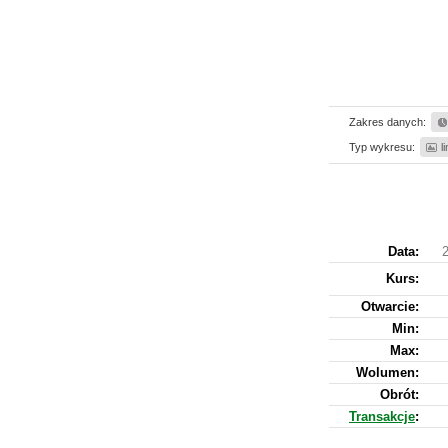
Zakres danych:
Typ wykresu:
l
Data:
Kurs
:
Otwarcie:
Min:
Max:
Wolumen:
Obrót:
Transakcje
: