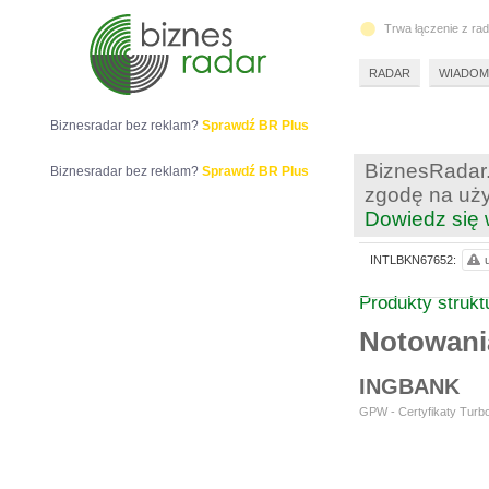
Trwa łączenie z ra
RADAR
WIADOM
Biznesradar bez reklam?
Sprawdź BR Plus
BiznesRadar.
Biznesradar bez reklam?
Sprawdź BR Plus
zgodę na uży
Dowiedz się 
INTLBKN67652:
Produkty struk
Notowan
INGBANK
GPW - Certyfikaty Turbo