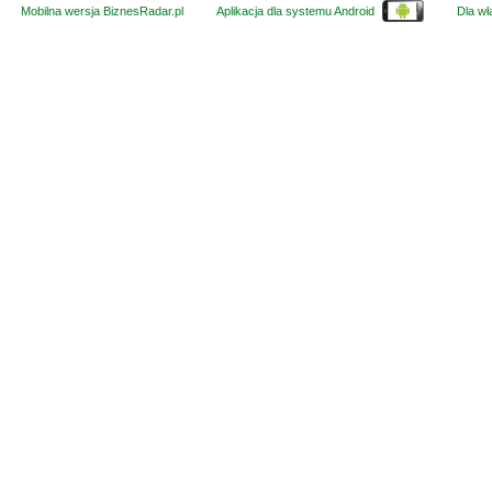
Mobilna wersja BiznesRadar.pl
Aplikacja dla systemu Android
Dla wła