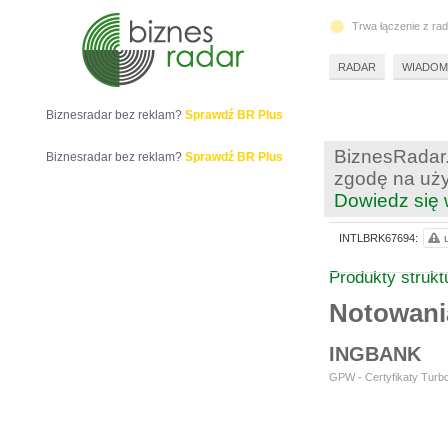
Trwa łączenie z ra
RADAR
WIADOM
Biznesradar bez reklam?
Sprawdź BR Plus
BiznesRadar.
Biznesradar bez reklam?
Sprawdź BR Plus
zgodę na uży
Dowiedz się 
INTLBRK67694:
Produkty struk
Notowan
INGBANK
GPW - Certyfikaty Turbo