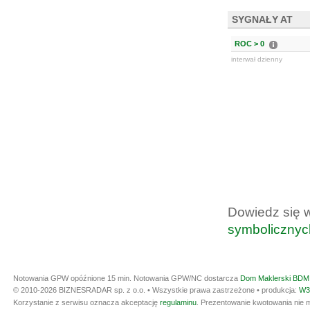
SYGNAŁY AT
ROC > 0
interwał dzienny
Dowiedz się 
symbolicznyc
Notowania GPW opóźnione 15 min.
Notowania GPW/NC dostarcza
Dom Maklerski BDM 
© 2010-2026 BIZNESRADAR sp. z o.o. • Wszystkie prawa zastrzeżone • produkcja:
W3
Korzystanie z serwisu oznacza akceptację
regulaminu
. Prezentowanie kwotowania nie m