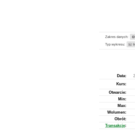
Zakres danych:
Typ wykresu:
l
Data:
2
Kurs
:
Otwarcie:
Min:
Max:
Wolumen:
Obrót:
Transakcje
: