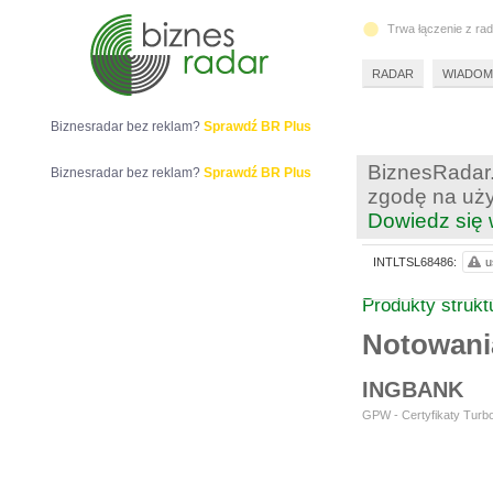
Trwa łączenie z ra
RADAR
WIADOM
Biznesradar bez reklam?
Sprawdź BR Plus
BiznesRadar.
Biznesradar bez reklam?
Sprawdź BR Plus
zgodę na uży
Dowiedz się 
INTLTSL68486:
u
Produkty struk
Notowani
INGBANK
GPW - Certyfikaty Turbo