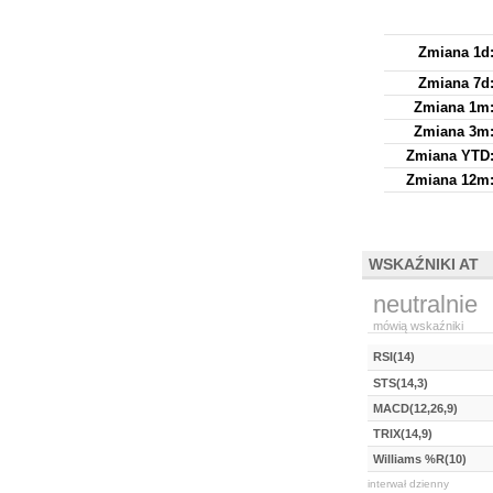
Zmiana 1d
Zmiana 7d
Zmiana 1m
Zmiana 3m
Zmiana YTD
Zmiana 12m
WSKAŹNIKI AT
neutralnie
mówią wskaźniki
RSI(14)
STS(14,3)
MACD(12,26,9)
TRIX(14,9)
Williams %R(10)
interwał dzienny