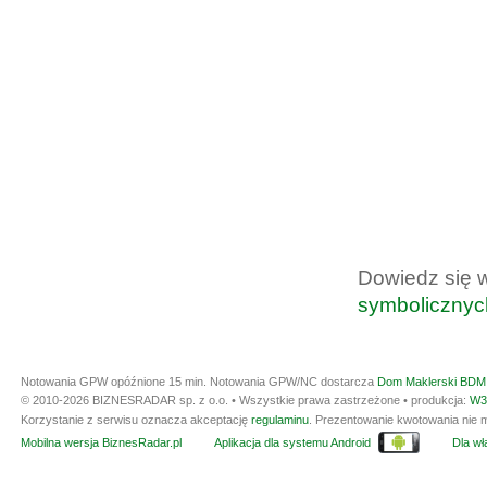
Dowiedz się 
symbolicznyc
Notowania GPW opóźnione 15 min.
Notowania GPW/NC dostarcza
Dom Maklerski BDM 
© 2010-2026 BIZNESRADAR sp. z o.o. • Wszystkie prawa zastrzeżone • produkcja:
W3
Korzystanie z serwisu oznacza akceptację
regulaminu
. Prezentowanie kwotowania nie m
Mobilna wersja BiznesRadar.pl
Aplikacja dla systemu Android
Dla wła