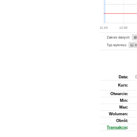
11:43
12:00
Zakres danych:
Typ wykresu:
l
Data:
0
Kurs
:
Otwarcie:
Min:
Max:
Wolumen:
Obrót:
Transakcje
: