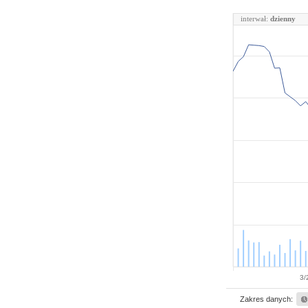
interwał:
dzienny
3/
Zakres danych: