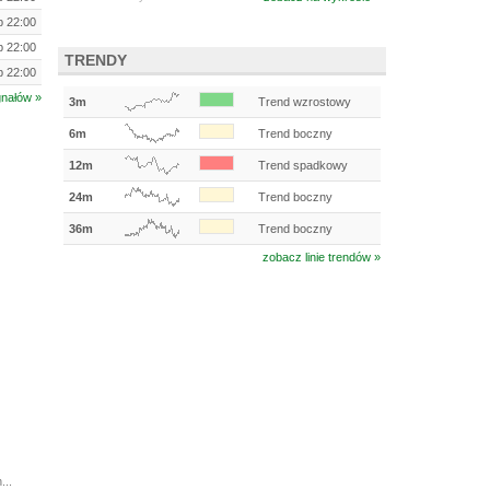
ip 22:00
ip 22:00
TRENDY
ip 22:00
gnałów »
3m
Trend wzrostowy
6m
Trend boczny
12m
Trend spadkowy
24m
Trend boczny
36m
Trend boczny
zobacz linie trendów »
...