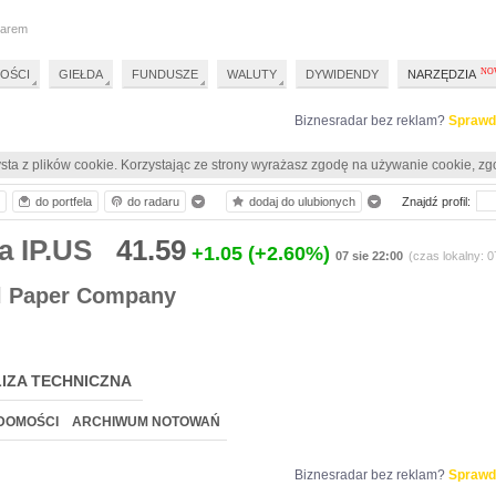
darem
OŚCI
GIEŁDA
FUNDUSZE
WALUTY
DYWIDENDY
NARZĘDZIA
Biznesradar bez reklam?
Sprawd
sta z plików cookie. Korzystając ze strony wyrażasz zgodę na używanie cookie, zg
do portfela
do radaru
dodaj do ulubionych
Znajdź profil:
a IP.US
41.59
+1.05
(+2.60%)
07 sie 22:00
(czas lokalny: 
al Paper Company
IZA TECHNICZNA
DOMOŚCI
ARCHIWUM NOTOWAŃ
Biznesradar bez reklam?
Sprawd