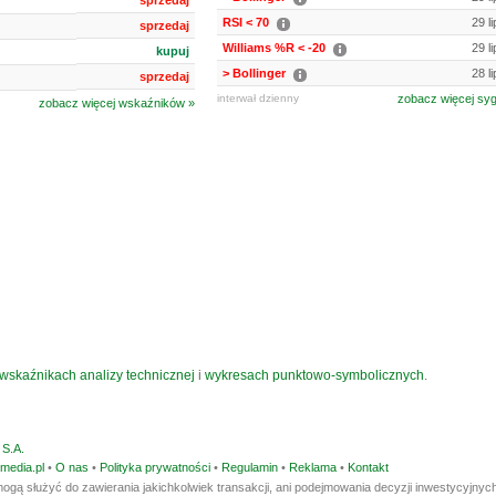
sprzedaj
RSI < 70
29 l
sprzedaj
Williams %R < -20
29 l
kupuj
> Bollinger
28 l
sprzedaj
interwał dzienny
zobacz więcej sy
zobacz więcej wskaźników »
wskaźnikach analizy technicznej
i
wykresach punktowo-symbolicznych
.
S.A.
media.pl
•
O nas
•
Polityka prywatności
•
Regulamin
•
Reklama
•
Kontakt
ogą służyć do zawierania jakichkolwiek transakcji, ani podejmowania decyzji inwestycyjnych