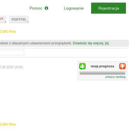
Pomoc
Logowanie
Rejestracja
PORTFEL
ź BR Plus
odnie z aktualnymi ustawieniami przeglądarki.
Dowiedz się więcej.
[x]
moja prognoza
07.08.2026 16:00)
zobacz ranking
ź BR Plus