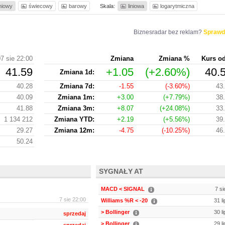
iniowy
świecowy
barowy
Skala:
liniowa
logarytmiczna
Biznesradar bez reklam?
Sprawd
7 sie 22:00
Zmiana
Zmiana %
Kurs o
41.59
+1.05
(+2.60%)
40.
Zmiana 1d:
40.28
Zmiana 7d:
-1.55
(-3.60%)
43
40.09
Zmiana 1m:
+3.00
(+7.79%)
38
41.88
Zmiana 3m:
+8.07
(+24.08%)
33
1 134 212
Zmiana YTD:
+2.19
(+5.56%)
39
29.27
Zmiana 12m:
-4.75
(-10.25%)
46
50.24
SYGNAŁY AT
MACD < SIGNAL
7 si
7 sie 22:00
Williams %R < -20
31 l
> Bollinger
30 l
sprzedaj
> Bollinger
29 l