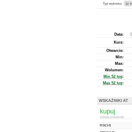
Typ wykresu:
l
Data:
0
Kurs
:
Otwarcie:
Min:
Max:
Wolumen:
Min 52 tyg
:
Max 52 tyg
:
WSKAŹNIKI AT
kupuj
mówią wskaźniki
RSI(14)