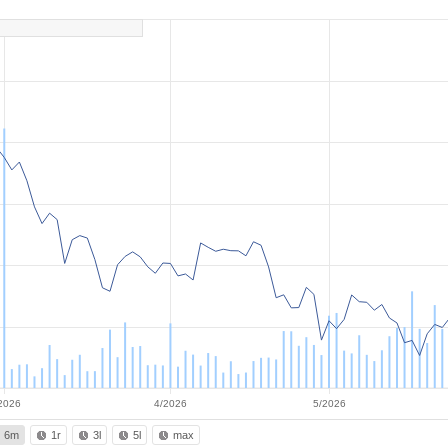
2026
4/2026
5/2026
6m
1r
3l
5l
max