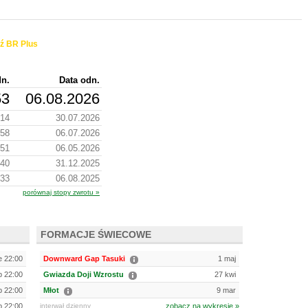
ź BR Plus
dn.
Data odn.
53
06.08.2026
.14
30.07.2026
.58
06.07.2026
.51
06.05.2026
.40
31.12.2025
.33
06.08.2025
porównaj stopy zwrotu »
FORMACJE ŚWIECOWE
e 22:00
Downward Gap Tasuki
1 maj
ip 22:00
Gwiazda Doji Wzrostu
27 kwi
ip 22:00
Młot
9 mar
ip 22:00
interwał dzienny
zobacz na wykresie »