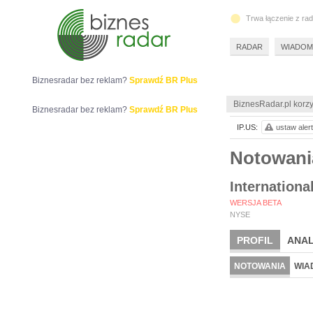
Trwa łączenie z ra
RADAR
WIADOM
Biznesradar bez reklam?
Sprawdź BR Plus
BiznesRadar.pl korzy
Biznesradar bez reklam?
Sprawdź BR Plus
IP.US:
ustaw alert
Notowani
Internation
WERSJA BETA
NYSE
PROFIL
ANAL
NOTOWANIA
WIA