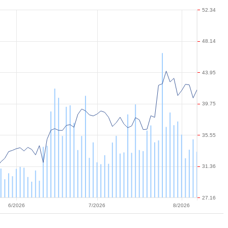
52.34
48.14
43.95
39.75
35.55
31.36
27.16
6/2026
7/2026
8/2026