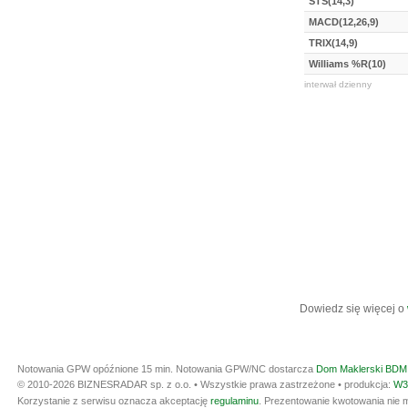
STS(14,3)
MACD(12,26,9)
TRIX(14,9)
Williams %R(10)
interwał dzienny
Dowiedz się więcej o
Notowania GPW opóźnione 15 min.
Notowania GPW/NC dostarcza
Dom Maklerski BDM 
© 2010-2026 BIZNESRADAR sp. z o.o. • Wszystkie prawa zastrzeżone • produkcja:
W3
Korzystanie z serwisu oznacza akceptację
regulaminu
. Prezentowanie kwotowania nie m