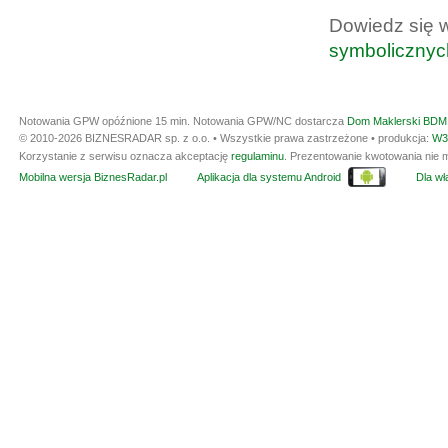
Dowiedz się 
symbolicznyc
Notowania GPW opóźnione 15 min.
Notowania GPW/NC dostarcza
Dom Maklerski BDM 
© 2010-2026 BIZNESRADAR sp. z o.o. • Wszystkie prawa zastrzeżone • produkcja:
W3
Korzystanie z serwisu oznacza akceptację
regulaminu
. Prezentowanie kwotowania nie m
Mobilna wersja BiznesRadar.pl
Aplikacja dla systemu Android
Dla wła