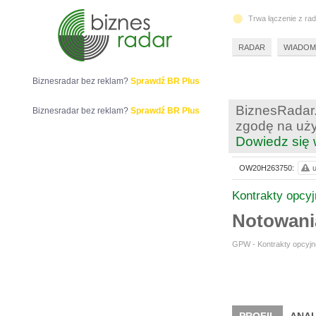
Trwa łączenie z ra
RADAR
WIADOM
Biznesradar bez reklam?
Sprawdź BR Plus
BiznesRadar.
Biznesradar bez reklam?
Sprawdź BR Plus
zgodę na uży
Dowiedz się 
OW20H263750:
u
Kontrakty opcy
Notowan
GPW - Kontrakty opcyjne