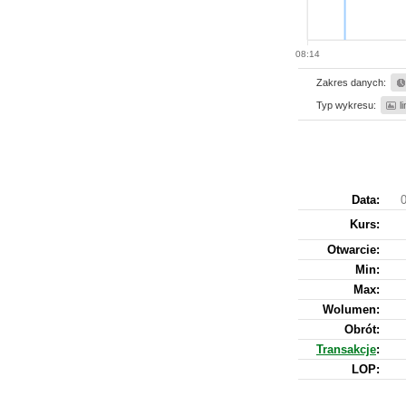
08:14
Zakres danych:
Typ wykresu:
l
Data:
0
Kurs
:
Otwarcie:
Min:
Max:
Wolumen:
Obrót:
Transakcje
:
LOP: