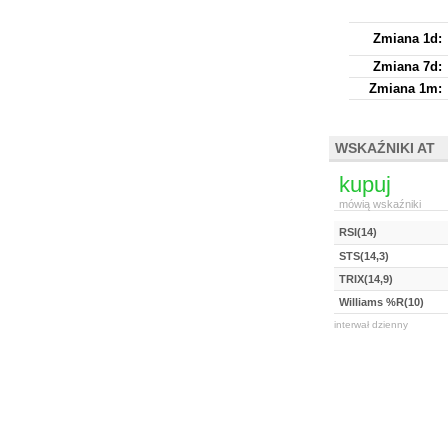
Zmiana 1d:
Zmiana 7d:
Zmiana 1m:
WSKAŹNIKI AT
kupuj
mówią wskaźniki
RSI(14)
STS(14,3)
TRIX(14,9)
Williams %R(10)
interwał dzienny