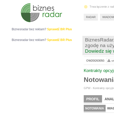
Trwa łączenie z ra
RADAR
WIADOM
Biznesradar bez reklam?
Sprawdź BR Plus
BiznesRadar.
Biznesradar bez reklam?
Sprawdź BR Plus
zgodę na uży
Dowiedz się 
OW20I263050:
us
Kontrakty opcy
Notowani
GPW - Kontrakty opcyjne
PROFIL
ANAL
NOTOWANIA
WIA