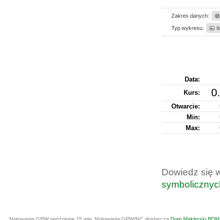
Zakres danych:
Typ wykresu:
l
Data:
0
Kurs
:
Otwarcie:
Min:
Max:
Dowiedz się 
symbolicznyc
Notowania GPW opóźnione 15 min.
Notowania GPW/NC dostarcza
Dom Maklerski BDM 