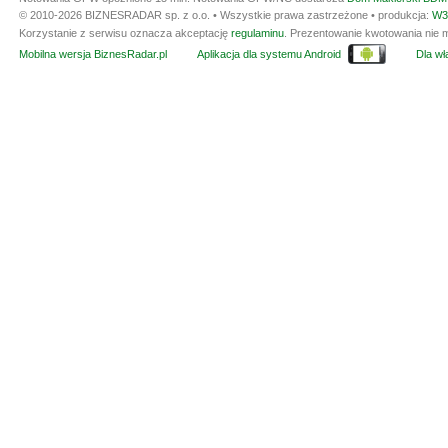
© 2010-2026 BIZNESRADAR sp. z o.o. • Wszystkie prawa zastrzeżone • produkcja:
W3
Korzystanie z serwisu oznacza akceptację
regulaminu
. Prezentowanie kwotowania nie m
Mobilna wersja BiznesRadar.pl
Aplikacja dla systemu Android
Dla wła