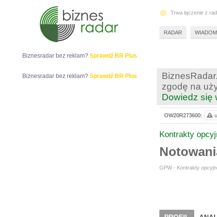
Trwa łączenie z ra
RADAR
WIADOM
Biznesradar bez reklam?
Sprawdź BR Plus
BiznesRadar.
Biznesradar bez reklam?
Sprawdź BR Plus
zgodę na uży
Dowiedz się 
OW20R273600:
u
Kontrakty opcy
Notowan
GPW - Kontrakty opcyjne