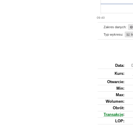
09:40
Zakres danych:
Typ wykresu:
l
Data:
0
Kurs
:
Otwarcie:
Min:
Max:
Wolumen:
Obrót:
Transakcje
:
LOP: