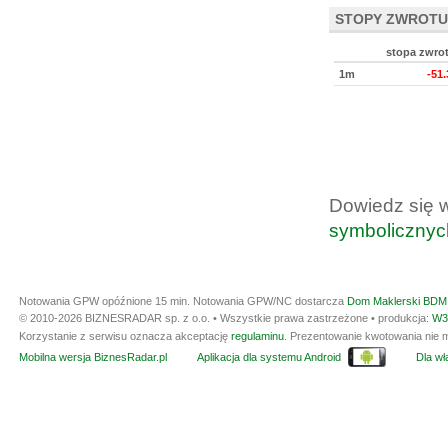
STOPY ZWROTU
stopa zwro
1m
-51
Dowiedz się 
symbolicznyc
Notowania GPW opóźnione 15 min.
Notowania GPW/NC dostarcza
Dom Maklerski BDM 
© 2010-2026 BIZNESRADAR sp. z o.o. • Wszystkie prawa zastrzeżone • produkcja:
W3
Korzystanie z serwisu oznacza akceptację
regulaminu
. Prezentowanie kwotowania nie m
Mobilna wersja BiznesRadar.pl
Aplikacja dla systemu Android
Dla wła