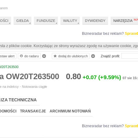
darem
OŚCI
GIEŁDA
FUNDUSZE
WALUTY
DYWIDENDY
NARZĘDZIA
Biznesradar bez reklam?
Sprawd
sta z plików cookie. Korzystając ze strony wyrażasz zgodę na używanie cookie, zg
staw alert
do radaru
dodaj do ulubionych
Znajdź profil:
20T263500
ia OW20T263500
0.80
+0.07
(+9.59%)
07 sie 15
 na indeksy - Notowania ciągłe
IZA TECHNICZNA
DOMOŚCI
TRANSAKCJE
ARCHIWUM NOTOWAŃ
Biznesradar bez reklam?
Sprawd