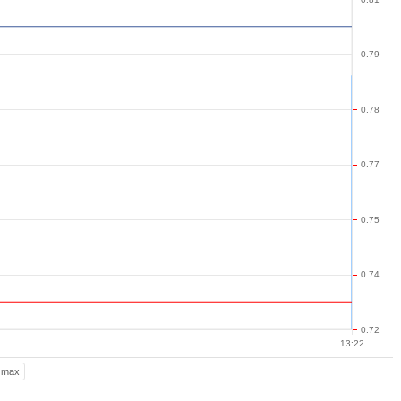
0.79
0.78
0.77
0.75
0.74
0.72
13:22
max