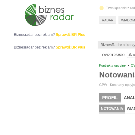
Trwa łączenie z ra
RADAR
WIADOM
Biznesradar bez reklam?
Sprawdź BR Plus
BiznesRadar.pl korzy
Biznesradar bez reklam?
Sprawdź BR Plus
OW20T263500:
u
Kontrakty opcyjne
•
OW
Notowan
GPW - Kontrakty opcyjne
PROFIL
ANAL
NOTOWANIA
WIA