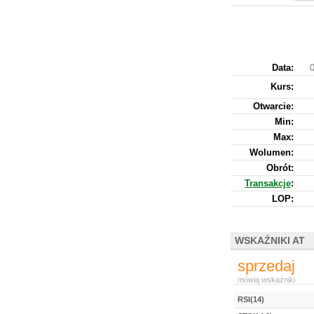
Data:
0
Kurs
:
Otwarcie:
Min:
Max:
Wolumen:
Obrót:
Transakcje
:
LOP:
WSKAŹNIKI AT
sprzedaj
mówią wskaźniki
RSI(14)