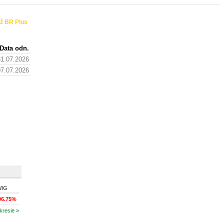
ź BR Plus
Data odn.
31.07.2026
07.07.2026
WIG
06.75%
kresie »