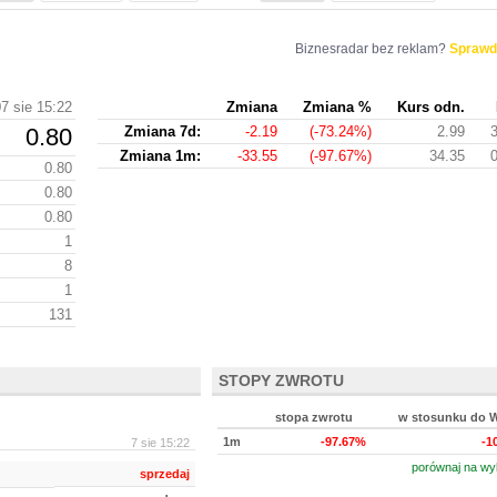
Biznesradar bez reklam?
Sprawd
7 sie 15:22
Zmiana
Zmiana %
Kurs odn.
0.80
Zmiana 7d:
-2.19
(-73.24%)
2.99
Zmiana 1m:
-33.55
(-97.67%)
34.35
0.80
0.80
0.80
1
8
1
131
STOPY ZWROTU
stopa zwrotu
w stosunku do 
1m
-97.67%
-1
7 sie 15:22
porównaj na wy
sprzedaj