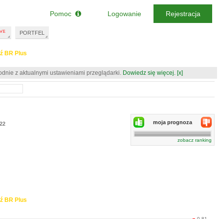
Pomoc
Logowanie
Rejestracja
PORTFEL
ź BR Plus
odnie z aktualnymi ustawieniami przeglądarki.
Dowiedz się więcej.
[x]
moja prognoza
:22
zobacz ranking
ź BR Plus
0.81