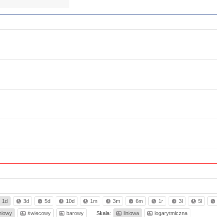
1d
3d
5d
10d
1m
3m
6m
1r
3l
5l
iniowy
świecowy
barowy
Skala:
liniowa
logarytmiczna