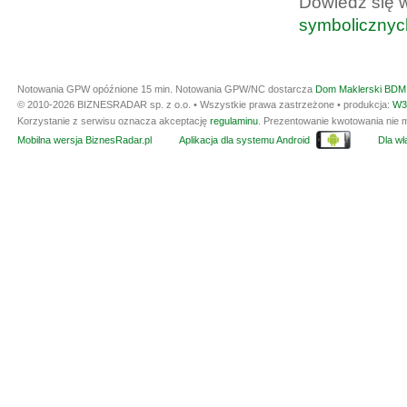
Dowiedz się 
symbolicznyc
Notowania GPW opóźnione 15 min.
Notowania GPW/NC dostarcza
Dom Maklerski BDM 
© 2010-2026 BIZNESRADAR sp. z o.o. • Wszystkie prawa zastrzeżone • produkcja:
W3
Korzystanie z serwisu oznacza akceptację
regulaminu
. Prezentowanie kwotowania nie m
Mobilna wersja BiznesRadar.pl
Aplikacja dla systemu Android
Dla wła