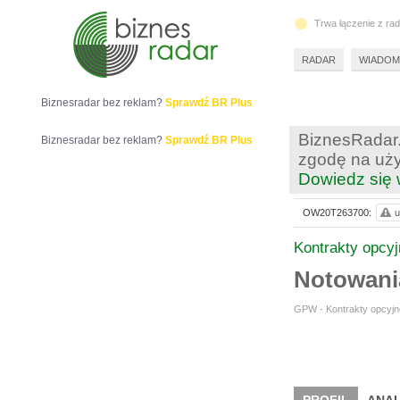
Trwa łączenie z ra
RADAR
WIADOM
Biznesradar bez reklam?
Sprawdź BR Plus
BiznesRadar.
Biznesradar bez reklam?
Sprawdź BR Plus
zgodę na uży
Dowiedz się 
OW20T263700:
u
Kontrakty opcy
Notowan
GPW - Kontrakty opcyjne