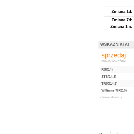
Zmiana 1d:
Zmiana 7d:
Zmiana 1m:
WSKAŹNIKI AT
sprzedaj
mówią wskaźniki
RSI(14)
STS(14,3)
TRIX(14,9)
Williams %R(10)
interwał dzienny