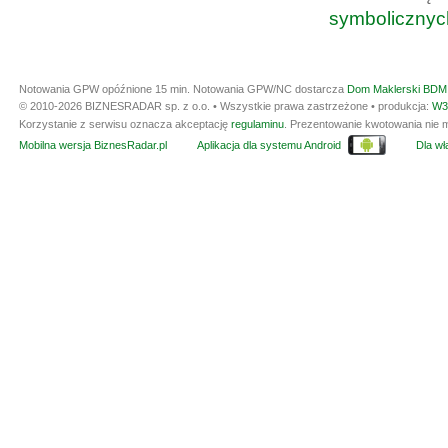
symbolicznyc
Notowania GPW opóźnione 15 min.
Notowania GPW/NC dostarcza
Dom Maklerski BDM 
© 2010-2026 BIZNESRADAR sp. z o.o. • Wszystkie prawa zastrzeżone • produkcja:
W3
Korzystanie z serwisu oznacza akceptację
regulaminu
. Prezentowanie kwotowania nie m
Mobilna wersja BiznesRadar.pl
Aplikacja dla systemu Android
Dla wła