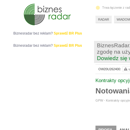
Trwa łączenie z ra
RADAR
WIADOM
Biznesradar bez reklam?
Sprawdź BR Plus
BiznesRadar.
Biznesradar bez reklam?
Sprawdź BR Plus
zgodę na uży
Dowiedz się 
OW20U262400:
u
Kontrakty opcy
Notowan
GPW - Kontrakty opcyjne