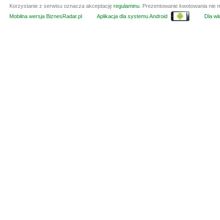
Korzystanie z serwisu oznacza akceptację
regulaminu
. Prezentowanie kwotowania nie m
Mobilna wersja BiznesRadar.pl
Aplikacja dla systemu Android
Dla wła