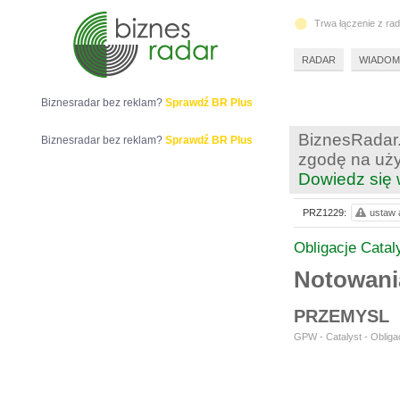
Trwa łączenie z ra
RADAR
WIADOM
Biznesradar bez reklam?
Sprawdź BR Plus
BiznesRadar.
Biznesradar bez reklam?
Sprawdź BR Plus
zgodę na uży
Dowiedz się 
PRZ1229:
ustaw a
Obligacje Catal
Notowan
PRZEMYSL
GPW - Catalyst - Obligac