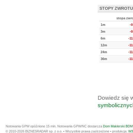
STOPY ZWROTU
stopa zwr
1m
-
3m
-
6m
-1
12m
-1
24m
-1
36m
-1
Dowiedz się 
symbolicznyc
Notowania GPW opóźnione 15 min.
Notowania GPW/NC dostarcza
Dom Maklerski BDM 
© 2010-2026 BIZNESRADAR sp. z o.o. • Wszystkie prawa zastrzeżone • produkcja:
W3