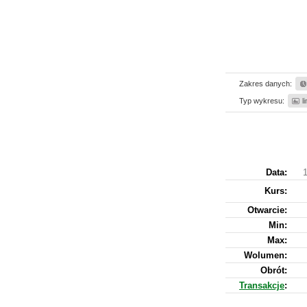
Zakres danych:
Typ wykresu:
l
Data:
1
Kurs
:
Otwarcie:
Min:
Max:
Wolumen:
Obrót:
Transakcje
: