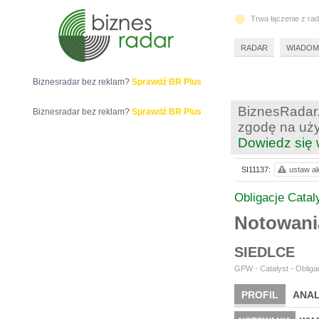
Trwa łączenie z ra
RADAR
WIADOM
Biznesradar bez reklam?
Sprawdź BR Plus
BiznesRadar.
Biznesradar bez reklam?
Sprawdź BR Plus
zgodę na uży
Dowiedz się 
SI11137:
ustaw al
Obligacje Catal
Notowani
SIEDLCE
GPW - Catalyst - Obligac
PROFIL
ANAL