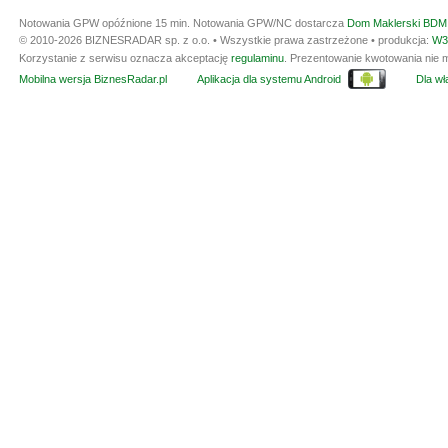
Notowania GPW opóźnione 15 min.
Notowania GPW/NC dostarcza
Dom Maklerski BDM 
© 2010-2026 BIZNESRADAR sp. z o.o. • Wszystkie prawa zastrzeżone • produkcja:
W3
Korzystanie z serwisu oznacza akceptację
regulaminu
. Prezentowanie kwotowania nie m
Mobilna wersja BiznesRadar.pl
Aplikacja dla systemu Android
Dla wła