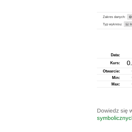
Zakres danych:
Typ wykresu:
l
Data:
0
Kurs
:
Otwarcie:
Min:
Max:
Dowiedz się 
symbolicznyc