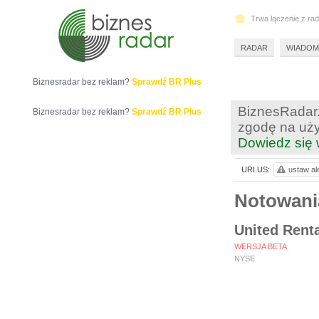
Trwa łączenie z ra
RADAR
WIADOM
Biznesradar bez reklam?
Sprawdź BR Plus
BiznesRadar.
Biznesradar bez reklam?
Sprawdź BR Plus
zgodę na uży
Dowiedz się 
URI.US:
ustaw al
Notowani
United Renta
WERSJA BETA
NYSE