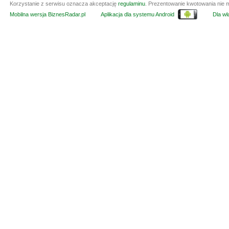
Korzystanie z serwisu oznacza akceptację
regulaminu
. Prezentowanie kwotowania nie m
Mobilna wersja BiznesRadar.pl
Aplikacja dla systemu Android
Dla wła