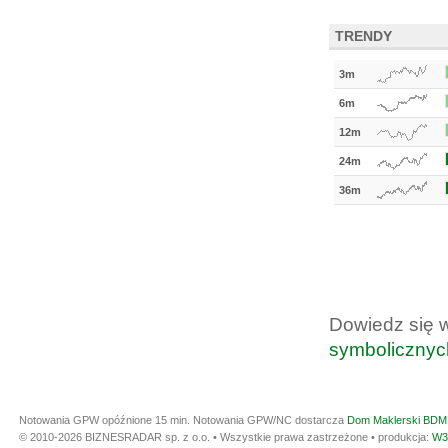
TRENDY
3m
6m
12m
24m
36m
Dowiedz się 
symbolicznyc
Notowania GPW opóźnione 15 min.
Notowania GPW/NC dostarcza
Dom Maklerski BDM 
© 2010-2026 BIZNESRADAR sp. z o.o. • Wszystkie prawa zastrzeżone • produkcja:
W3