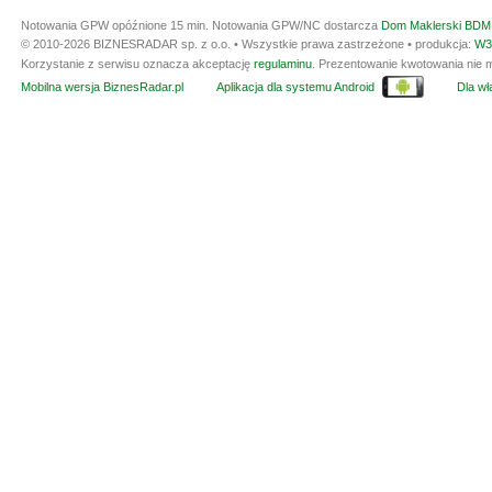
Notowania GPW opóźnione 15 min.
Notowania GPW/NC dostarcza
Dom Maklerski BDM 
© 2010-2026 BIZNESRADAR sp. z o.o. • Wszystkie prawa zastrzeżone • produkcja:
W3
Korzystanie z serwisu oznacza akceptację
regulaminu
. Prezentowanie kwotowania nie m
Mobilna wersja BiznesRadar.pl
Aplikacja dla systemu Android
Dla wła