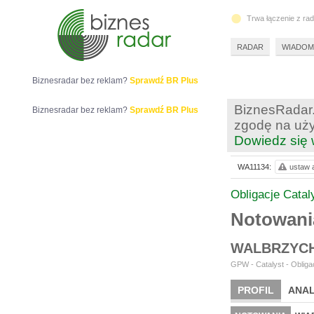
Trwa łączenie z ra
RADAR
WIADOM
Biznesradar bez reklam?
Sprawdź BR Plus
BiznesRadar.
Biznesradar bez reklam?
Sprawdź BR Plus
zgodę na uży
Dowiedz się 
WA11134:
ustaw a
Obligacje Catal
Notowan
WALBRZYC
GPW - Catalyst - Obligac
PROFIL
ANAL