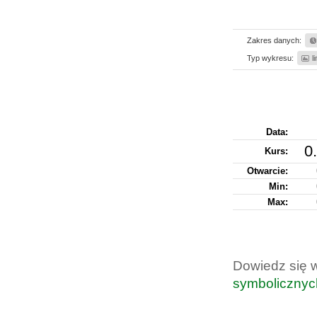
Zakres danych:
Typ wykresu:
l
Data:
0
Kurs
:
Otwarcie:
Min:
Max:
Dowiedz się 
symbolicznyc