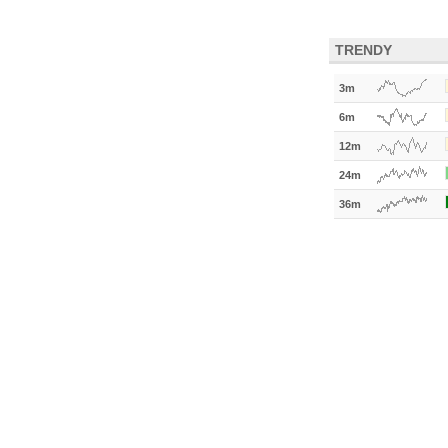
TRENDY
3m
6m
12m
24m
36m