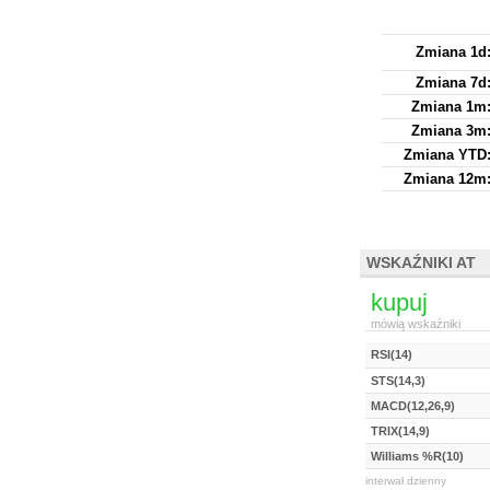
Zmiana 1d
Zmiana 7d
Zmiana 1m
Zmiana 3m
Zmiana YTD
Zmiana 12m
WSKAŹNIKI AT
kupuj
mówią wskaźniki
RSI(14)
STS(14,3)
MACD(12,26,9)
TRIX(14,9)
Williams %R(10)
interwał dzienny