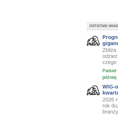
OSTATNIE WIA
Progn
gigan
Zbliża
odzież
czego 
Parkiet
później
WIG-o
kwart
2026 r
rok du
branży