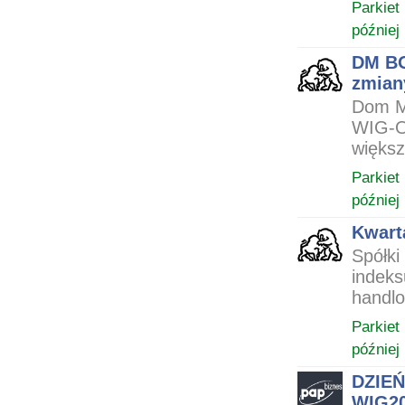
Parkiet
później
DM BO
zmian
Dom Ma
WIG-Od
większ
Parkiet
później
Kwart
Spółki
indeks
handlo
Parkiet
później
DZIEŃ
WIG20