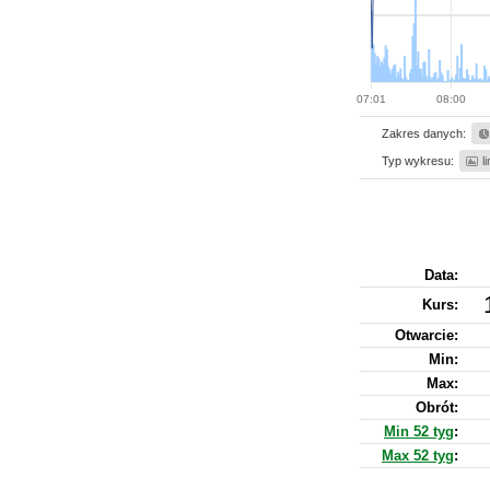
07:01
08:00
Zakres danych:
Typ wykresu:
l
Data:
Kurs
:
Otwarcie:
Min:
Max:
Obrót:
Min 52 tyg
:
Max 52 tyg
: