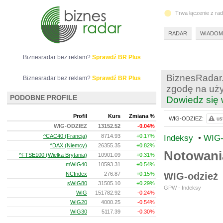
Trwa łączenie z ra
RADAR
WIADOM
Biznesradar bez reklam?
Sprawdź BR Plus
BiznesRadar.
Biznesradar bez reklam?
Sprawdź BR Plus
zgodę na uży
PODOBNE PROFILE
Dowiedz się 
Profil
Kurs
Zmiana %
WIG-ODZIEZ:
us
WIG-ODZIEZ
13152.52
-0.04%
^CAC40 (Francja)
8714.93
+0.17%
Indeksy
•
WIG-
^DAX (Niemcy)
26355.35
+0.82%
Notowan
^FTSE100 (Wielka Brytania)
10901.09
+0.31%
mWIG40
10593.31
+0.54%
NCIndex
276.87
+0.15%
WIG-odzież
sWIG80
31505.10
+0.29%
GPW - Indeksy
WIG
151782.92
-0.24%
WIG20
4000.25
-0.54%
WIG30
5117.39
-0.30%