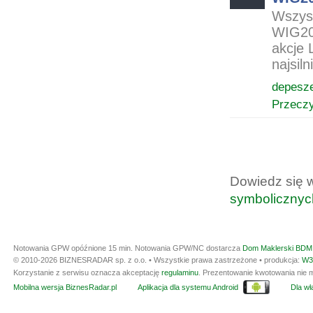
Wszyst
WIG20 
akcje 
najsil
depesz
Przeczy
Dowiedz się 
symbolicznyc
Notowania GPW opóźnione 15 min.
Notowania GPW/NC dostarcza
Dom Maklerski BDM 
© 2010-2026 BIZNESRADAR sp. z o.o. • Wszystkie prawa zastrzeżone • produkcja:
W3
Korzystanie z serwisu oznacza akceptację
regulaminu
. Prezentowanie kwotowania nie m
Mobilna wersja BiznesRadar.pl
Aplikacja dla systemu Android
Dla wła