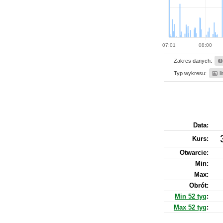
07:01
08:00
Zakres danych:
Typ wykresu:
l
Data:
Kurs
:
Otwarcie:
Min:
Max:
Obrót:
Min 52 tyg
:
Max 52 tyg
: