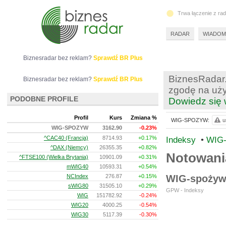
Trwa łączenie z ra
RADAR
WIADOM
Biznesradar bez reklam?
Sprawdź BR Plus
BiznesRadar.
Biznesradar bez reklam?
Sprawdź BR Plus
zgodę na uży
PODOBNE PROFILE
Dowiedz się 
Profil
Kurs
Zmiana %
WIG-SPOZYW:
u
WIG-SPOZYW
3162.90
-0.23%
^CAC40 (Francja)
8714.93
+0.17%
Indeksy
•
WIG
^DAX (Niemcy)
26355.35
+0.82%
Notowan
^FTSE100 (Wielka Brytania)
10901.09
+0.31%
mWIG40
10593.31
+0.54%
NCIndex
276.87
+0.15%
WIG-spożyw
sWIG80
31505.10
+0.29%
GPW - Indeksy
WIG
151782.92
-0.24%
WIG20
4000.25
-0.54%
WIG30
5117.39
-0.30%