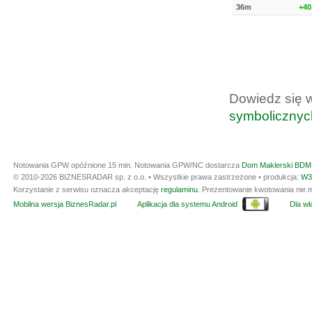
36m
+40
Dowiedz się 
symbolicznyc
Notowania GPW opóźnione 15 min.
Notowania GPW/NC dostarcza
Dom Maklerski BDM 
© 2010-2026 BIZNESRADAR sp. z o.o. • Wszystkie prawa zastrzeżone • produkcja:
W3
Korzystanie z serwisu oznacza akceptację
regulaminu
. Prezentowanie kwotowania nie m
Mobilna wersja BiznesRadar.pl
Aplikacja dla systemu Android
Dla wła