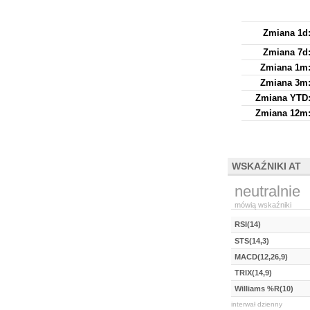
Zmiana 1d
Zmiana 7d
Zmiana 1m
Zmiana 3m
Zmiana YTD
Zmiana 12m
WSKAŹNIKI AT
neutralnie
mówią wskaźniki
RSI(14)
STS(14,3)
MACD(12,26,9)
TRIX(14,9)
Williams %R(10)
interwał dzienny