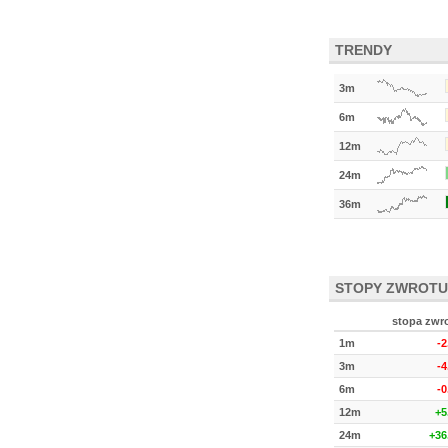
TRENDY
3m
6m
12m
24m
36m
STOPY ZWROTU
stopa zwr
1m
-
3m
-
6m
-
12m
+5
24m
+36