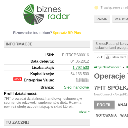
Trwa łączenie z ra
RADAR
WIADOM
Biznesradar bez reklam?
Sprawdź BR Plus
INFORMACJE
BiznesRadar.pl korzy
ustawieniami przeglą
ISIN:
PLTRCPS00016
7FT:
ustaw alert
Data debiutu:
04.06.2012
Liczba akcji:
1 792 500
Akcje NewConnect
•
7
Kapitalizacja:
54 133 500
Operacje 
Enterprise Value:
57
800
7FIT SPÓŁ
Branża:
Sieci handlowe
500
Profil działalności:
NewConnect - Akcje/PDA
7FIT prowadzi działalność handlową i usługową w
segmencie odżywek i suplementów diety. Rozwija
PROFIL
ANAL
również ofertę uzupełniającą, w skład której...
więcej »
NOWE
BR LAB
NOTOWANIA
WIA
TU ZACZNIJ
ARCHIWUM NOTO