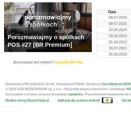
Data
08.07.2026
09.07.2025
20.08.2024
Porozmawiajmy o spółkach
29.06.2023
01.08.2022
POS #27 [BR Premium]
30.07.2021
25.08.2020
Biznesradar bez reklam?
Sprawdź BR Plus
Notowania GPW opóźnione 15 min.
Notowania GPW/NC dostarcza
Dom Maklerski BDM 
© 2010-2026 BIZNESRADAR sp. z o.o. • Wszystkie prawa zastrzeżone • produkcja:
W3
Korzystanie z serwisu oznacza akceptację
regulaminu
. Prezentowanie kwotowania nie m
Mobilna wersja BiznesRadar.pl
Aplikacja dla systemu Android
Dla wła