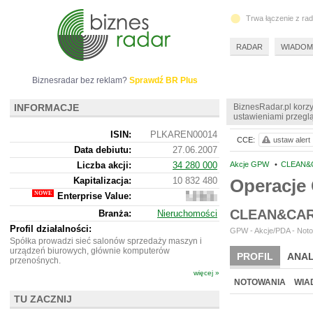
Trwa łączenie z ra
RADAR
WIADOM
Biznesradar bez reklam?
Sprawdź BR Plus
INFORMACJE
BiznesRadar.pl korzy
ustawieniami przeglą
ISIN:
PLKAREN00014
CCE:
ustaw alert
Data debiutu:
27.06.2007
Liczba akcji:
34 280 000
Akcje GPW
•
CLEAN&
Kapitalizacja:
10 832 480
Operacj
Enterprise Value:
14
025
CLEAN&CAR
Branża:
Nieruchomości
480
Profil działalności:
GPW - Akcje/PDA - Notow
Spółka prowadzi sieć salonów sprzedaży maszyn i
urządzeń biurowych, głównie komputerów
PROFIL
ANAL
przenośnych.
więcej »
NOWE
BR LAB
NOTOWANIA
WIA
TU ZACZNIJ
ARCHIWUM NOTO