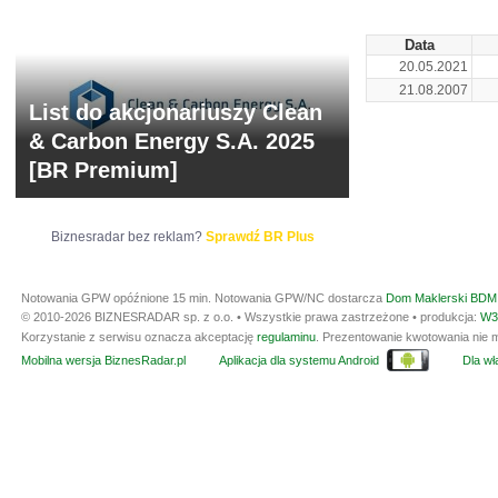
Data
20.05.2021
21.08.2007
List do akcjonariuszy Clean
& Carbon Energy S.A. 2025
[BR Premium]
Biznesradar bez reklam?
Sprawdź BR Plus
Notowania GPW opóźnione 15 min.
Notowania GPW/NC dostarcza
Dom Maklerski BDM 
© 2010-2026 BIZNESRADAR sp. z o.o. • Wszystkie prawa zastrzeżone • produkcja:
W3
Korzystanie z serwisu oznacza akceptację
regulaminu
. Prezentowanie kwotowania nie m
Mobilna wersja BiznesRadar.pl
Aplikacja dla systemu Android
Dla wła