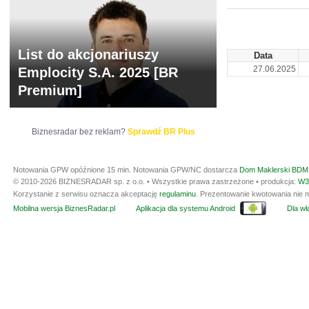
ARCHIWUM NOTO
List do akcjonariuszy
Data
27.06.2025
Emplocity S.A. 2025 [BR
Premium]
Biznesradar bez reklam?
Sprawdź BR Plus
Notowania GPW opóźnione 15 min.
Notowania GPW/NC dostarcza
Dom Maklerski BDM 
© 2010-2026 BIZNESRADAR sp. z o.o. • Wszystkie prawa zastrzeżone • produkcja:
W3
Korzystanie z serwisu oznacza akceptację
regulaminu
. Prezentowanie kwotowania nie m
Mobilna wersja BiznesRadar.pl
Aplikacja dla systemu Android
Dla wła