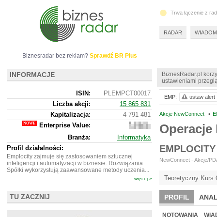
Trwa łączenie z ra
RADAR
WIADOM
Biznesradar bez reklam?
Sprawdź BR Plus
INFORMACJE
BiznesRadar.pl korzy
ustawieniami przeglą
ISIN:
PLEMPCT00017
EMP:
ustaw alert
Liczba akcji:
15 865 831
Kapitalizacja:
4 791 481
Akcje NewConnect
•
E
Enterprise Value:
Operacje
5
481
Branża:
Informatyka
481
EMPLOCITY
Profil działalności:
Emplocity zajmuje się zastosowaniem sztucznej
NewConnect - Akcje/PDA
inteligencji i automatyzacji w biznesie. Rozwiązania
Spółki wykorzystują zaawansowane metody uczenia...
Teoretyczny Kurs 
więcej »
TU ZACZNIJ
PROFIL
ANAL
NOWE
BR LAB
NOTOWANIA
WIA