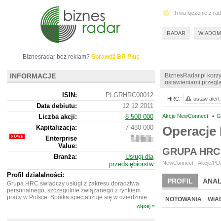
Trwa łączenie z ra
RADAR
WIADOM
Biznesradar bez reklam?
Sprawdź BR Plus
INFORMACJE
BiznesRadar.pl korzy
ustawieniami przeglą
ISIN:
PLGRHRC00012
HRC:
ustaw alert
Data debiutu:
12.12.2011
Liczba akcji:
8 500 000
Akcje NewConnect
•
G
Kapitalizacja:
7 480 000
Operacj
Enterprise
7
Value:
298
GRUPA HRC
000
Branża:
Usługi dla
NewConnect - Akcje/PDA
przedsiębiorstw
Profil działalności:
PROFIL
ANAL
Grupa HRC świadczy usługi z zakresu doradztwa
personalnego, szczególnie związanego z rynkiem
NOWE
BR LAB
pracy w Polsce. Spółka specjalizuje się w dziedzinie...
NOTOWANIA
WIA
więcej »
ARCHIWUM NOTO