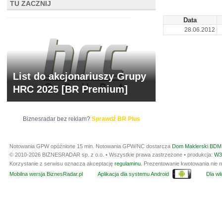
TU ZACZNIJ
Data
28.06.2012
List do akcjonariuszy Grupy
HRC 2025 [BR Premium]
Biznesradar bez reklam?
Sprawdź BR Plus
Notowania GPW opóźnione 15 min.
Notowania GPW/NC dostarcza
Dom Maklerski BDM 
© 2010-2026 BIZNESRADAR sp. z o.o. • Wszystkie prawa zastrzeżone • produkcja:
W3
Korzystanie z serwisu oznacza akceptację
regulaminu
. Prezentowanie kwotowania nie m
Mobilna wersja BiznesRadar.pl
Aplikacja dla systemu Android
Dla wła