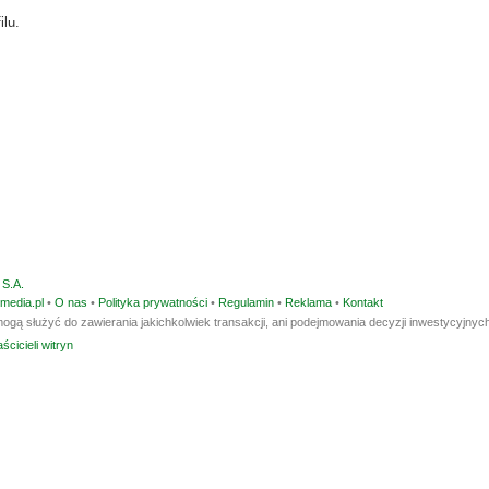
ilu.
S.A.
media.pl
•
O nas
•
Polityka prywatności
•
Regulamin
•
Reklama
•
Kontakt
ogą służyć do zawierania jakichkolwiek transakcji, ani podejmowania decyzji inwestycyjnych
ścicieli witryn