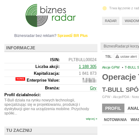
Trwa łączenie z ra
RADAR
WIADOM
Biznesradar bez reklam?
Sprawdź BR Plus
BiznesRadar.pl korzy
INFORMACJE
TBL:
ustaw alert
ISIN:
PLTBULL00024
Liczba akcji:
1 188 305
Akcje GPW
•
T-BULL S
Kapitalizacja:
1 841 873
Operacje
Enterprise Value:
2
274
Branża:
Gry
T-BULL SP
873
Profil działalności:
GPW - Akcje/PDA - Notow
T-Bull działa na rynku nowych technologii,
specjalizując się w projektowaniu, produkcji i
PROFIL
ANAL
dystrybucji gier na urządzenia mobilne. Przychody
spółki...
więcej »
NOTOWANIA
WIA
TU ZACZNIJ