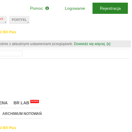
Pomoc
Logowanie
Rejestracja
PORTFEL
ź BR Plus
odnie z aktualnymi ustawieniami przeglądarki.
Dowiedz się więcej.
[x]
NOWE
ENA
BR LAB
ARCHIWUM NOTOWAŃ
ź BR Plus