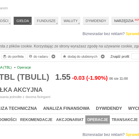
darem
OŚCI
GIEŁDA
FUNDUSZE
WALUTY
DYWIDENDY
NARZĘDZIA
Biznesradar bez reklam?
Sprawd
sta z plików cookie. Korzystając ze strony wyrażasz zgodę na używanie cookie, zg
do portfela
do radaru
dodaj do ulubionych
Znajdź profil:
A (TBL)
•
Operacje
 TBL (TBULL)
1.55
-0.03
(-1.90%)
06 sie 11:00
ÓŁKA AKCYJNA
ania jednolite z dwoma fixingami
IZA TECHNICZNA
ANALIZA FINANSOWA
DYWIDENDY
WYC
DOMOŚCI
REKOMENDACJE
AKCJONARIAT
OPERACJE
TRANSAKCJE
Biznesradar bez reklam?
Sprawd