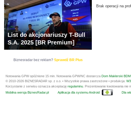
Brak operacji na prof
List do akcjonariuszy T-Bull
S.A. 2025 [BR Premium]
Biznesradar bez reklam?
Sprawdź BR Plus
Notowania GPW opóźnione 15 min.
Notowania GPW/NC dostarcza
Dom Maklerski BDM 
© 2010-2026 BIZNESRADAR sp. z o.o. • Wszystkie prawa zastrzeżone • produkcja:
W3
Korzystanie z serwisu oznacza akceptację
regulaminu
. Prezentowanie kwotowania nie m
Mobilna wersja BiznesRadar.pl
Aplikacja dla systemu Android
Dla wła