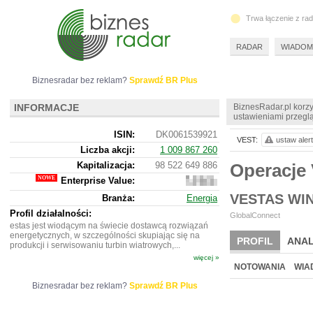
Trwa łączenie z ra
RADAR
WIADOM
Biznesradar bez reklam?
Sprawdź BR Plus
INFORMACJE
BiznesRadar.pl korzy
ustawieniami przeglą
ISIN:
DK0061539921
VEST:
ustaw alert
Liczba akcji:
1 009 867 260
Kapitalizacja:
98 522 649 886
Operacje
Enterprise Value:
97
364 511
VESTAS WI
Branża:
Energia
886
Profil działalności:
GlobalConnect
estas jest wiodącym na świecie dostawcą rozwiązań
energetycznych, w szczególności skupiając się na
PROFIL
ANAL
produkcji i serwisowaniu turbin wiatrowych,...
więcej »
NOWE
BR LAB
NOTOWANIA
WIA
Biznesradar bez reklam?
Sprawdź BR Plus
ARCHIWUM NOTO