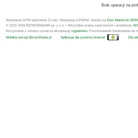
Brak operacji na prof
Notowania GPW opóźnione 15 min.
Notowania GPW/NC dostarcza
Dom Maklerski BDM 
© 2010-2026 BIZNESRADAR sp. z o.o. • Wszystkie prawa zastrzeżone • produkcja:
W3
Korzystanie z serwisu oznacza akceptację
regulaminu
. Prezentowanie kwotowania nie m
Mobilna wersja BiznesRadar.pl
Aplikacja dla systemu Android
Dla wła