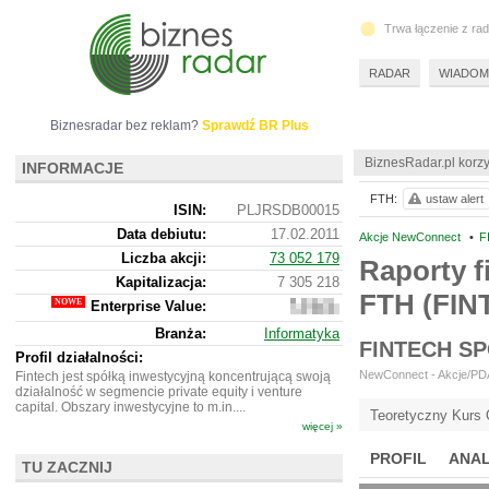
Trwa łączenie z ra
RADAR
WIADOM
Biznesradar bez reklam?
Sprawdź BR Plus
BiznesRadar.pl korzy
INFORMACJE
FTH:
ustaw alert
ISIN:
PLJRSDB00015
Data debiutu:
17.02.2011
Akcje NewConnect
•
F
Liczba akcji:
73 052 179
Raporty f
Kapitalizacja:
7 305 218
FTH (FIN
Enterprise Value:
9
311 218
Branża:
Informatyka
FINTECH S
Profil działalności:
NewConnect - Akcje/PDA 
Fintech jest spółką inwestycyjną koncentrującą swoją
działalność w segmencie private equity i venture
capital. Obszary inwestycyjne to m.in....
Teoretyczny Kurs 
więcej »
PROFIL
ANAL
TU ZACZNIJ