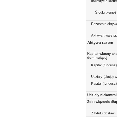
Inwestycje krót
Środki pienięż
Pozostałe aktyw
Aktywa trwałe p
Aktywa razem
Kapitał własny ak
dominującej
Kapitał (fundusz
Udziały (akcje) 
Kapitał (fundusz
Udziały niekontro
Zobowiązania dłu
Z tytułu dostaw i