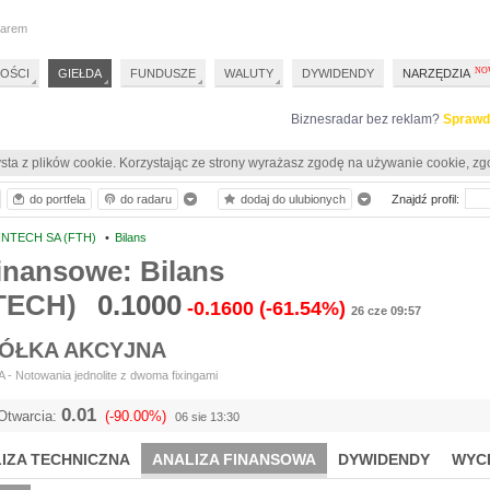
darem
OŚCI
GIEŁDA
FUNDUSZE
WALUTY
DYWIDENDY
NARZĘDZIA
Biznesradar bez reklam?
Sprawd
sta z plików cookie. Korzystając ze strony wyrażasz zgodę na używanie cookie, zg
do portfela
do radaru
dodaj do ulubionych
Znajdź profil:
INTECH SA (FTH)
•
Bilans
inansowe: Bilans
TECH)
0.1000
-0.1600
(-61.54%)
26 cze 09:57
PÓŁKA AKCYJNA
- Notowania jednolite z dwoma fixingami
0.01
Otwarcia:
(-90.00%)
06 sie 13:30
IZA TECHNICZNA
ANALIZA FINANSOWA
DYWIDENDY
WYC