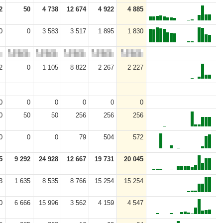
2
50
4 738
12 674
4 922
4 885
0
0
3 583
3 517
1 895
1 830
2
0
1 105
8 822
2 267
2 227
0
0
0
0
0
0
0
50
50
256
256
256
0
0
0
79
504
572
5
9 292
24 928
12 667
19 731
20 045
3
1 635
8 535
8 766
15 254
15 254
0
6 666
15 996
3 562
4 159
4 547