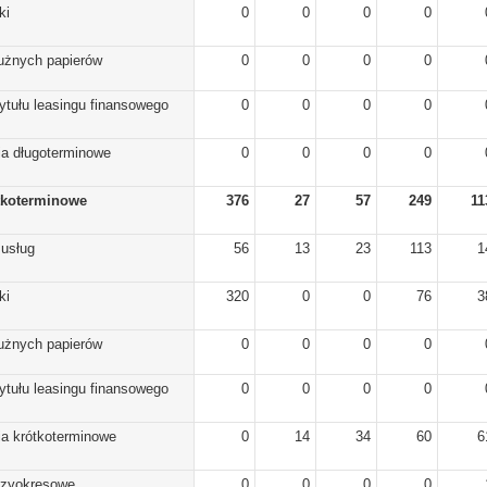
ki
0
0
0
0
dłużnych papierów
0
0
0
0
ytułu leasingu finansowego
0
0
0
0
ia długoterminowe
0
0
0
0
tkoterminowe
376
27
57
249
11
 usług
56
13
23
113
1
ki
320
0
0
76
3
dłużnych papierów
0
0
0
0
ytułu leasingu finansowego
0
0
0
0
ia krótkoterminowe
0
14
34
60
6
dzyokresowe
0
0
0
0