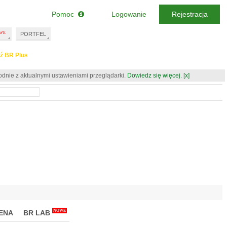
Pomoc
Logowanie
Rejestracja
PORTFEL
ź BR Plus
odnie z aktualnymi ustawieniami przeglądarki.
Dowiedz się więcej.
[x]
NOWE
ENA
BR LAB