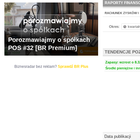
RAPORTY FINANS
RACHUNEK ZYSKÓW I 
Okres:
kwartal
Porozmawiajmy o spółkach
POS #32 [BR Premium]
TENDENCJE PO
Zapasy: wzrost o 8.3
Biznesradar bez reklam?
Sprawdź BR Plus
Środki pieniężne i in
Data publikacji