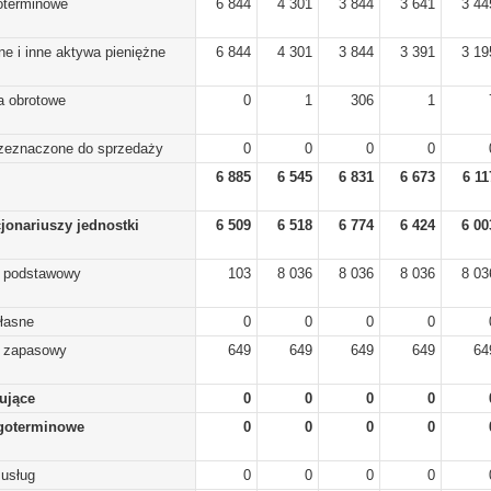
koterminowe
6 844
4 301
3 844
3 641
3 44
ne i inne aktywa pieniężne
6 844
4 301
3 844
3 391
3 19
a obrotowe
0
1
306
1
rzeznaczone do sprzedaży
0
0
0
0
6 885
6 545
6 831
6 673
6 11
cjonariuszy jednostki
6 509
6 518
6 774
6 424
6 00
) podstawowy
103
8 036
8 036
8 036
8 03
własne
0
0
0
0
) zapasowy
649
649
649
649
64
lujące
0
0
0
0
goterminowe
0
0
0
0
 usług
0
0
0
0