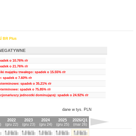
ź BR Plus
NEGATYWNE
adek o 10.76% r/r
padek o 21.76% r/r
ki majątku trwałego: spadek o 15.55% r/r
 spadek o 7.60% r/r
oterminowe: spadek o 35.21% r/r
oterminowe: spadek o 75.85% r/r
kcjonariuszy jednostki dominującej: spadek o 24.92% r/r
dane w tys. PLN
2022
2023
2024
2025
2026/Q1
)
(gru 22)
(gru 23)
(gru 24)
(gru 25)
(mar 26)