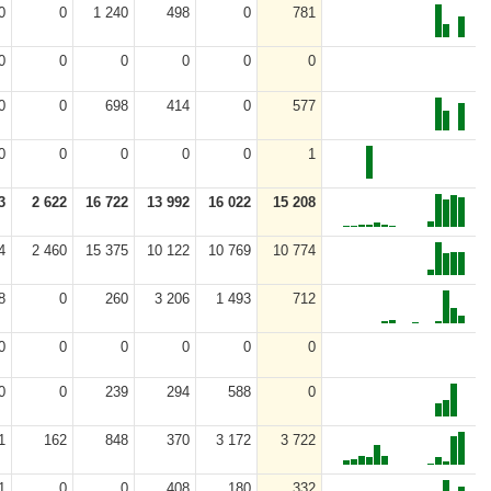
0
0
1 240
498
0
781
0
0
0
0
0
0
0
0
698
414
0
577
0
0
0
0
0
1
3
2 622
16 722
13 992
16 022
15 208
4
2 460
15 375
10 122
10 769
10 774
8
0
260
3 206
1 493
712
0
0
0
0
0
0
0
0
239
294
588
0
1
162
848
370
3 172
3 722
1
0
0
408
180
332