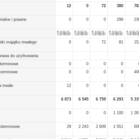
12
0
72
380
78
rialne i prawne
0
0
0
299
23
iki majątku trwałego
0
0
72
81
15
prawa do użytkowania
oterminowe
0
0
0
0
oterminowe
0
0
0
0
40
 trwałe
12
0
0
0
6 873
6 545
6 759
6 293
5 33
0
0
0
1 100
1 28
koterminowe
29
2 243
2 609
1 551
60