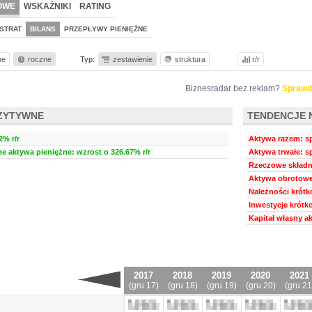
OWE
WSKAŹNIKI
RATING
STRAT
BILANS
PRZEPŁYWY PIENIĘŻNE
ne
roczne
Typ:
zestawienie
struktura
r/r
Biznesradar bez reklam?
Sprawd
ZYTYWNE
TENDENCJE 
2% r/r
Aktywa razem: sp
ne aktywa pieniężne: wzrost o 326.67% r/r
Aktywa trwałe: s
Rzeczowe składni
Aktywa obrotowe:
Należności krótk
Inwestycje krótk
Kapitał własny a
2017
2018
2019
2020
2021
(gru 17)
(gru 18)
(gru 19)
(gru 20)
(gru 21