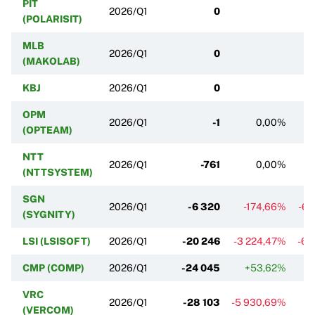
PIT
2026/Q1
0
(POLARISIT)
MLB
2026/Q1
0
(MAKOLAB)
KBJ
2026/Q1
0
OPM
2026/Q1
-1
0,00%
(OPTEAM)
NTT
2026/Q1
-761
0,00%
(NTTSYSTEM)
SGN
2026/Q1
-6 320
-174,66%
-6
(SYGNITY)
LSI (LSISOFT)
2026/Q1
-20 246
-3 224,47%
-68
CMP (COMP)
2026/Q1
-24 045
+53,62%
VRC
2026/Q1
-28 103
-5 930,69%
+
(VERCOM)