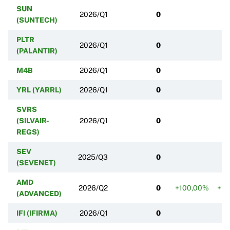
SUN
2026/Q1
0
(SUNTECH)
PLTR
2026/Q1
0
(PALANTIR)
M4B
2026/Q1
0
YRL (YARRL)
2026/Q1
0
SVRS
(SILVAIR-
2026/Q1
0
REGS)
SEV
2025/Q3
0
(SEVENET)
AMD
2026/Q2
0
+100,00%
+10
(ADVANCED)
IFI (IFIRMA)
2026/Q1
0