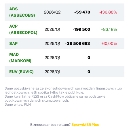
ABS
2026/Q2
-59 470
-136,88%
-
(ASSECOBS)
ACP
2026/Q1
-199 500
+83,18%
(ASSECOPOL)
SAP
2026/Q1
-39 509 663
-60,00%
-
MAD
2026/Q1
0
(MADKOM)
EUV (EUVIC)
2026/Q1
0
Dane pozyskiwane są ze skonsolidowanych sprawozdań finansowych lub
jednostkowych, jeśli spółka tylko takie publikuje.
Dane kwartalne RZiS oraz CashFlow obliczne są na podstawie
publikowanych danych skumulowanych.
Dane w tys. PLN
Biznesradar bez reklam?
Sprawdź BR Plus