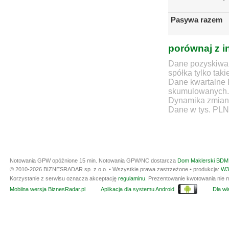
Pasywa razem
porównaj z i
Dane pozyskiwan
spółka tylko taki
Dane kwartalne 
skumulowanych.
Dynamika zmian d
Dane w tys. PLN
Notowania GPW opóźnione 15 min.
Notowania GPW/NC dostarcza
Dom Maklerski BDM 
© 2010-2026 BIZNESRADAR sp. z o.o. • Wszystkie prawa zastrzeżone • produkcja:
W3
Korzystanie z serwisu oznacza akceptację
regulaminu
. Prezentowanie kwotowania nie m
Mobilna wersja BiznesRadar.pl
Aplikacja dla systemu Android
Dla wła