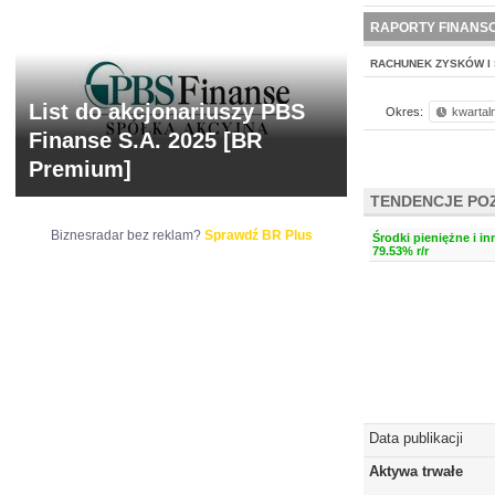
NOWE
BR LAB
RAPORTY FINANS
RACHUNEK ZYSKÓW I 
List do akcjonariuszy PBS
Okres:
kwartal
Finanse S.A. 2025 [BR
Premium]
TENDENCJE PO
Biznesradar bez reklam?
Sprawdź BR Plus
Środki pieniężne i i
79.53% r/r
Data publikacji
Aktywa trwałe