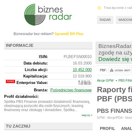
Trwa łączenie z ra
RADAR
WIADOM
Biznesradar bez reklam?
Sprawdź BR Plus
INFORMACJE
BiznesRadar.
zgodę na uży
ISIN:
PLBEFSN00010
Dowiedz się 
Data debiutu:
16.03.2000
Liczba akcji:
10 452 000
PBF:
ustaw alert
Kapitalizacja:
12 019 800
Akcje GPW
•
PBS FIN
Enterprise Value:
10
037
Raporty f
Branża:
Pośrednictwo finansowe
800
Profil działalności:
PBF (PB
Spółka PBS Finanse prowadzi działalność finansową,
obejmującą pożyczki dla osób fizycznych, leasing
PBS FINAN
finansowy oraz obsługę i doradztwo. Spółka...
więcej »
GPW - Akcje/PDA - Notow
TU ZACZNIJ
PROFIL
ANAL