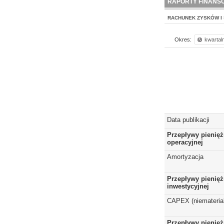
RAPORTY FINANS
RACHUNEK ZYSKÓW I 
Okres:
kwartal
Data publikacji
Przepływy pienięż
operacyjnej
Amortyzacja
Przepływy pienięż
inwestycyjnej
CAPEX (niematerial
Przepływy pienięż