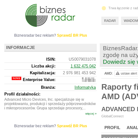
Trwa łączenie z ra
RADAR
WIADOM
Biznesradar bez reklam?
Sprawdź BR Plus
INFORMACJE
BiznesRadar.
zgodę na uży
ISIN:
US0079031078
Dowiedz się 
Liczba akcji:
1 632 475 042
Kapitalizacja:
2 976 981 453 942
AMD:
ustaw alert
Enterprise Value:
2
973
Raporty f
Branża:
Informatyka
927
105
Profil działalności:
AMD (AD
942
Advanced Micro Devices, Inc. specjalizuje się w
projektowaniu, produkcji i sprzedaży półprzewodników
ADVANCED 
i mikroprocesorów. Grupa sprzedaje procesory,...
więcej »
GlobalConnect
Biznesradar bez reklam?
Sprawdź BR Plus
PROFIL
ANAL
NOWE
BR LAB