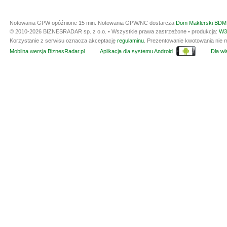
Notowania GPW opóźnione 15 min.
Notowania GPW/NC dostarcza
Dom Maklerski BDM 
© 2010-2026 BIZNESRADAR sp. z o.o. • Wszystkie prawa zastrzeżone • produkcja:
W3
Korzystanie z serwisu oznacza akceptację
regulaminu
. Prezentowanie kwotowania nie m
Mobilna wersja BiznesRadar.pl
Aplikacja dla systemu Android
Dla wła