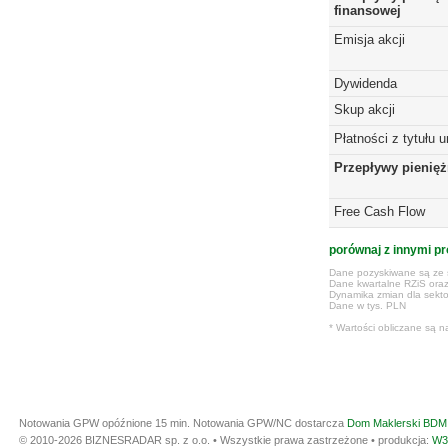
finansowej
Emisja akcji
Dywidenda
Skup akcji
Płatności z tytułu 
Przepływy pienię
Free Cash Flow
porównaj z innymi pr
Dane pozyskiwane są ze s
Dane kwartalne RZiS ora
Dynamika zmian dla sekto
Dane w tys. PLN
* Wartości obliczane są n
Notowania GPW opóźnione 15 min.
Notowania GPW/NC dostarcza
Dom Maklerski BDM 
© 2010-2026 BIZNESRADAR sp. z o.o. • Wszystkie prawa zastrzeżone • produkcja:
W3