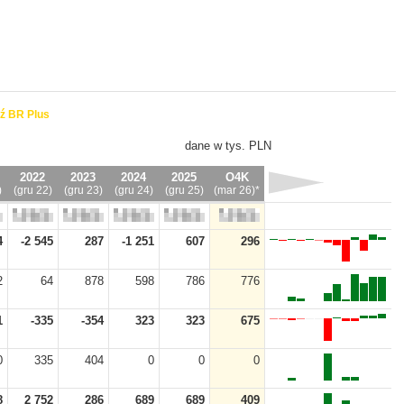
ź BR Plus
dane w tys. PLN
2022
2023
2024
2025
O4K
)
(gru 22)
(gru 23)
(gru 24)
(gru 25)
(mar 26)*
4
-2 545
287
-1 251
607
296
2
64
878
598
786
776
1
-335
-354
323
323
675
0
335
404
0
0
0
8
2 752
286
689
689
409