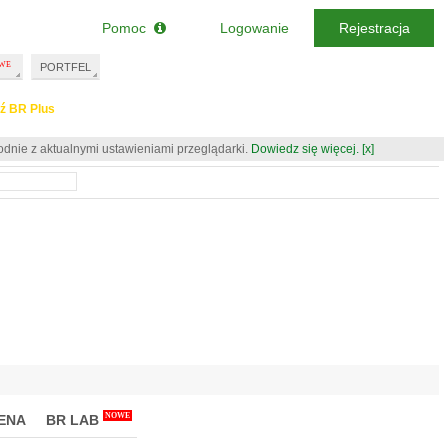
Pomoc
Logowanie
Rejestracja
PORTFEL
ź BR Plus
odnie z aktualnymi ustawieniami przeglądarki.
Dowiedz się więcej.
[x]
NOWE
ENA
BR LAB