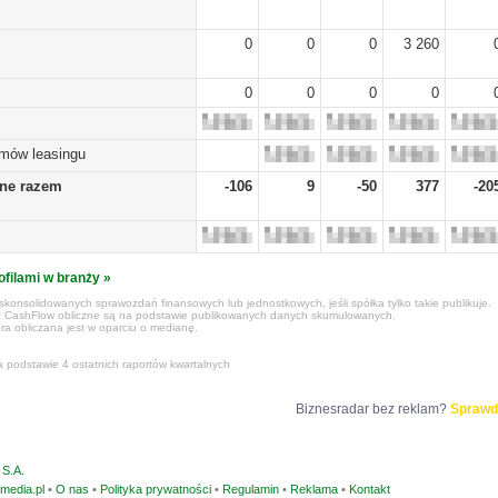
0
0
0
3 260
0
0
0
0
umów leasingu
żne razem
-106
9
-50
377
-20
ofilami w branży »
konsolidowanych sprawozdań finansowych lub jednostkowych, jeśli spółka tylko takie publikuje.
z CashFlow obliczne są na podstawie publikowanych danych skumulowanych.
ra obliczana jest w oparciu o medianę.
a podstawie 4 ostatnich raportów kwartalnych
Biznesradar bez reklam?
Sprawd
S.A.
media.pl
•
O nas
•
Polityka prywatności
•
Regulamin
•
Reklama
•
Kontakt