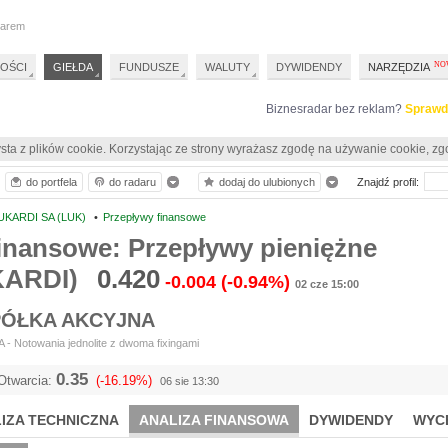
darem
OŚCI
GIEŁDA
FUNDUSZE
WALUTY
DYWIDENDY
NARZĘDZIA
Biznesradar bez reklam?
Sprawd
sta z plików cookie. Korzystając ze strony wyrażasz zgodę na używanie cookie, zg
do portfela
do radaru
dodaj do ulubionych
Znajdź profil:
UKARDI SA (LUK)
•
Przepływy finansowe
inansowe: Przepływy pieniężne
KARDI)
0.420
-0.004
(-0.94%)
02 cze 15:00
PÓŁKA AKCYJNA
- Notowania jednolite z dwoma fixingami
0.35
Otwarcia:
(-16.19%)
06 sie 13:30
IZA TECHNICZNA
ANALIZA FINANSOWA
DYWIDENDY
WYC