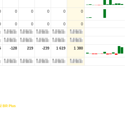
0
0
0
0
0
0
0
0
0
0
0
0
5
-128
219
-239
1 619
1 380
ź BR Plus