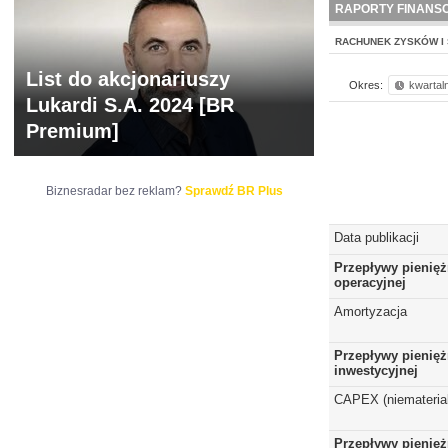
RAPORTY FINANS
RACHUNEK ZYSKÓW I 
List do akcjonariuszy
Okres:
kwartal
Lukardi S.A. 2024 [BR
Premium]
Biznesradar bez reklam?
Sprawdź BR Plus
Data publikacji
Przepływy pienięż
operacyjnej
Amortyzacja
Przepływy pienięż
inwestycyjnej
CAPEX (niematerial
Przepływy pienięż