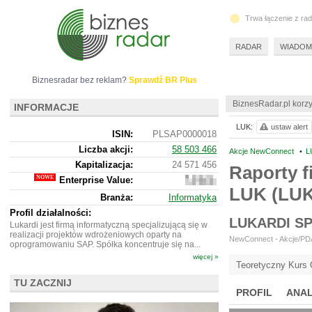
Trwa łączenie z ra
RADAR
WIADOM
Biznesradar bez reklam?
Sprawdź BR Plus
BiznesRadar.pl korzy
INFORMACJE
LUK:
ustaw alert
ISIN:
PLSAP0000018
Liczba akcji:
58 503 466
Akcje NewConnect
•
L
Kapitalizacja:
24 571 456
Raporty f
Enterprise Value:
27
LUK (LU
666
Branża:
Informatyka
456
Profil działalności:
LUKARDI S
Lukardi jest firmą informatyczną specjalizującą się w
realizacji projektów wdrożeniowych oparty na
NewConnect - Akcje/PDA 
oprogramowaniu SAP. Spółka koncentruje się na...
więcej »
Teoretyczny Kurs 
TU ZACZNIJ
PROFIL
ANAL