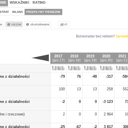
OWE
WSKAŹNIKI
RATING
STRAT
BILANS
PRZEPŁYWY PIENIĘŻNE
ne
roczne
skumulowane
r/r
Biznesradar bez reklam?
Sprawd
2017
2018
2019
2020
2021
(gru 17)
(gru 18)
(gru 19)
(gru 20)
(gru 21
ne z działalności
-79
76
-48
-317
-58
100
13
13
258
55
ne z działalności
-2
0
0
-3 123
7
ne i rzeczowe)
2
0
0
2 864
1
ne z działalności
-25
-67
-2
3 817
30