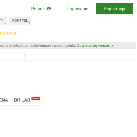
Pomoc
Logowanie
Rejestracja
PORTFEL
ź BR Plus
odnie z aktualnymi ustawieniami przeglądarki.
Dowiedz się więcej.
[x]
NOWE
ENA
BR LAB