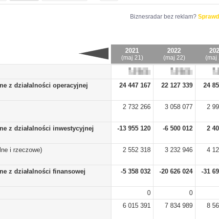
Biznesradar bez reklam?
Sprawd
2021
2022
20
(maj 21)
(maj 22)
(maj 
ne z działalności operacyjnej
24 447 167
22 127 339
24 85
2 732 266
3 058 077
2 9
ne z działalności inwestycyjnej
-13 955 120
-6 500 012
2 4
ne i rzeczowe)
2 552 318
3 232 946
4 1
ne z działalności finansowej
-5 358 032
-20 626 024
-31 6
0
0
6 015 391
7 834 989
8 5