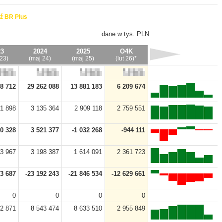
ź BR Plus
dane w tys. PLN
23
2024
2025
O4K
23)
(maj 24)
(maj 25)
(lut 26)*
8 712
29 262 088
13 881 183
6 209 674
91 898
3 135 364
2 909 118
2 759 551
00 328
3 521 377
-1 032 268
-944 111
23 967
3 198 387
1 614 091
2 361 723
93 687
-23 192 243
-21 846 534
-12 629 661
0
0
0
0
62 871
8 543 474
8 633 510
2 955 849