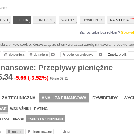
darem
OŚCI
GIEŁDA
FUNDUSZE
WALUTY
DYWIDENDY
NARZĘDZIA
Biznesradar bez reklam?
Sprawd
sta z plików cookie. Korzystając ze strony wyrażasz zgodę na używanie cookie, zg
do portfela
do radaru
dodaj do ulubionych
Znajdź profil:
inansowe: Przepływy pieniężne
5.34
-5.66
(-3.52%)
05 sie 09:11
IZA TECHNICZNA
ANALIZA FINANSOWA
DYWIDENDY
WYC
OWE
WSKAŹNIKI
RATING
STRAT
BILANS
PRZEPŁYWY PIENIĘŻNE
ne
roczne
skumulowane
r/r