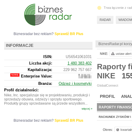
Trwa łączenie z ra
RADAR
WIADOM
Biznesradar bez reklam?
Sprawdź BR Plus
BiznesRadar.pl korzy
INFORMACJE
NIKE:
ustaw alert
ISIN:
US6541061031
Liczba akcji:
1 480 383 402
Raporty f
Kapitalizacja:
229 962 757 667
NIKE
15
Enterprise Value:
246
139
Branża:
Odzież i kosmetyki
004
GlobalConnect
867
Profil działalności:
Nike, Inc. specjalizuje się w projektowaniu, produkcji i
PROFIL
ANAL
sprzedaży obuwia, odzieży i sprzętu sportowego.
Produkty grupy sprzedawane są przede wszystkim...
RAPORTY FINANS
więcej »
RACHUNEK ZYSKÓW I 
Biznesradar bez reklam?
Sprawdź BR Plus
Okres:
kwartal