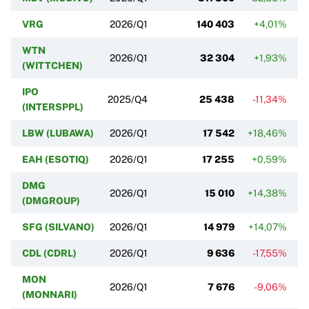
VRG
2026/Q1
140 403
+4,01%
WTN
2026/Q1
32 304
+1,93%
(WITTCHEN)
IPO
2025/Q4
25 438
-11,34%
(INTERSPPL)
LBW (LUBAWA)
2026/Q1
17 542
+18,46%
EAH (ESOTIQ)
2026/Q1
17 255
+0,59%
DMG
2026/Q1
15 010
+14,38%
(DMGROUP)
SFG (SILVANO)
2026/Q1
14 979
+14,07%
CDL (CDRL)
2026/Q1
9 636
-17,55%
MON
2026/Q1
7 676
-9,06%
(MONNARI)