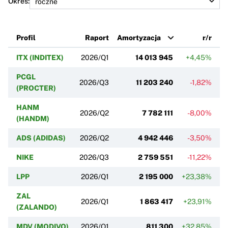
Okres:
Profil
Raport
Amortyzacja
r/r
ITX (INDITEX)
2026/Q1
14 013 945
+4,45%
PCGL
2026/Q3
11 203 240
-1,82%
(PROCTER)
HANM
2026/Q2
7 782 111
-8,00%
(HANDM)
ADS (ADIDAS)
2026/Q2
4 942 446
-3,50%
NIKE
2026/Q3
2 759 551
-11,22%
LPP
2026/Q1
2 195 000
+23,38%
ZAL
2026/Q1
1 863 417
+23,91%
(ZALANDO)
MDV (MODIVO)
2026/Q1
811 300
+32,85%