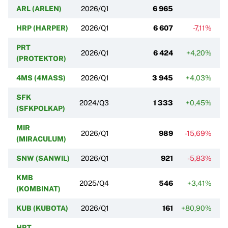
ARL (ARLEN)
2026/Q1
6 965
HRP (HARPER)
2026/Q1
6 607
-7,11%
PRT
2026/Q1
6 424
+4,20%
(PROTEKTOR)
4MS (4MASS)
2026/Q1
3 945
+4,03%
SFK
2024/Q3
1 333
+0,45%
(SFKPOLKAP)
MIR
2026/Q1
989
-15,69%
(MIRACULUM)
SNW (SANWIL)
2026/Q1
921
-5,83%
KMB
2025/Q4
546
+3,41%
(KOMBINAT)
KUB (KUBOTA)
2026/Q1
161
+80,90%
HRT