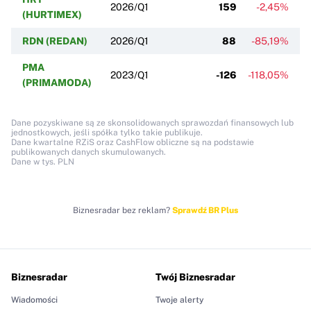
2026/Q1
159
-2,45%
(HURTIMEX)
RDN (REDAN)
2026/Q1
88
-85,19%
PMA
2023/Q1
-126
-118,05%
(PRIMAMODA)
Dane pozyskiwane są ze skonsolidowanych sprawozdań finansowych lub
jednostkowych, jeśli spółka tylko takie publikuje.
Dane kwartalne RZiS oraz CashFlow obliczne są na podstawie
publikowanych danych skumulowanych.
Dane w tys. PLN
Biznesradar bez reklam?
Sprawdź BR Plus
Biznesradar
Twój Biznesradar
Wiadomości
Twoje alerty