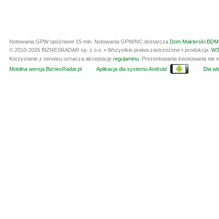
Notowania GPW opóźnione 15 min.
Notowania GPW/NC dostarcza
Dom Maklerski BDM 
© 2010-2026 BIZNESRADAR sp. z o.o. • Wszystkie prawa zastrzeżone • produkcja:
W3
Korzystanie z serwisu oznacza akceptację
regulaminu
. Prezentowanie kwotowania nie m
Mobilna wersja BiznesRadar.pl
Aplikacja dla systemu Android
Dla wła