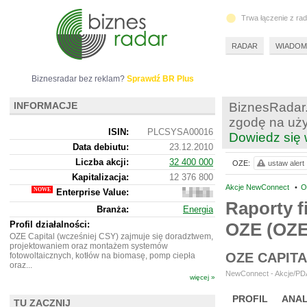
Trwa łączenie z ra
RADAR
WIADOM
Biznesradar bez reklam?
Sprawdź BR Plus
INFORMACJE
BiznesRadar.
zgodę na uży
ISIN:
PLCSYSA00016
Dowiedz się 
Data debiutu:
23.12.2010
Liczba akcji:
32 400 000
OZE:
ustaw alert
Kapitalizacja:
12 376 800
Akcje NewConnect
•
O
Enterprise Value:
12
584
Raporty f
Branża:
Energia
800
Profil działalności:
OZE (OZ
OZE Capital (wcześniej CSY) zajmuje się doradztwem,
projektowaniem oraz montażem systemów
OZE CAPIT
fotowoltaicznych, kotłów na biomasę, pomp ciepła
oraz...
NewConnect - Akcje/PDA
więcej »
PROFIL
ANAL
TU ZACZNIJ