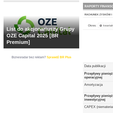
NOWE
BR LAB
RAPORTY FINANS
RACHUNEK ZYSKÓW I 
Okres:
kwartal
List do akcjonariuszy Grupy
OZE Capital 2025 [BR
Premium]
Biznesradar bez reklam?
Sprawdź BR Plus
Data publikacji
Przepływy pienięż
operacyjnej
Amortyzacja
Przepływy pienięż
inwestycyjnej
CAPEX (niematerial