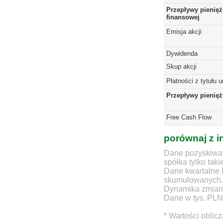
Przepływy pienięż
finansowej
Emisja akcji
Dywidenda
Skup akcji
Płatności z tytułu 
Przepływy pienię
Free Cash Flow
porównaj z i
Dane pozyskiwan
spółka tylko taki
Dane kwartalne 
skumulowanych.
Dynamika zmian d
Dane w tys. PLN
* Wartości oblic