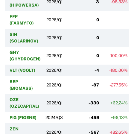
2026/Q1
3
-98,33%
(HIPOWERSA)
FFP
2026/Q1
0
(FARMYFO)
SIN
2026/Q1
0
(SOLARINOV)
GHY
2026/Q1
0
-100,00%
(GHYDROGEN)
VLT (VOOLT)
2026/Q1
-4
-180,00%
BEP
2026/Q1
-87
-277,55%
(BIOMASS)
OZE
2026/Q1
-330
+62,24%
(OZECAPITAL)
FIG (FIGENE)
2024/Q3
-459
+96,13%
ZEN
2026/Q1
-567
-182,65%