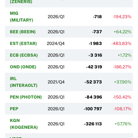
(ZENERIS)
MIG
2026/Q1
-718
-194,23%
(MILITARY)
BEE (BEEIN)
2026/Q1
-737
+64,22%
EST (ESTAR)
2024/Q4
-1 983
-483,83%
ECB (ECBSA)
2026/Q1
-3 316
+1,72%
OND (ONDE)
2026/Q1
-42 319
-186,27%
IRL
2021/Q4
-52 373
+37,90%
(INTERAOLT)
PEN (PHOTON)
2026/Q1
-84 396
-150,42%
PEP
2026/Q1
-100 797
-108,17%
KGN
2026/Q1
-326 113
+57,76%
(KOGENERA)