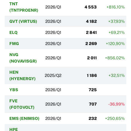
TNT
2026/Q1
4 553
+816,10%
(TNTPROENR)
GVT (VIRTUS)
2026/Q1
4 182
+37,93%
ELQ
2026/Q1
2 841
+69,21%
FMG
2026/Q1
2 269
+120,90%
NVG
2026/Q1
2 011
+856,02%
(NOVAVISGR)
HEN
2025/Q2
1 186
+32,51%
(HYENERGY)
YBS
2026/Q1
725
FVE
2026/Q1
707
-36,99%
(FOTOVOLT)
EMS (ENIMSO)
2026/Q1
232
+250,65%
HPE