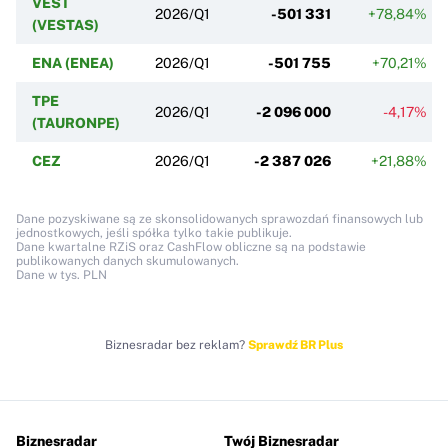
VEST
2026/Q1
-501 331
+78,84%
(VESTAS)
ENA (ENEA)
2026/Q1
-501 755
+70,21%
TPE
2026/Q1
-2 096 000
-4,17%
(TAURONPE)
CEZ
2026/Q1
-2 387 026
+21,88%
Dane pozyskiwane są ze skonsolidowanych sprawozdań finansowych lub
jednostkowych, jeśli spółka tylko takie publikuje.
Dane kwartalne RZiS oraz CashFlow obliczne są na podstawie
publikowanych danych skumulowanych.
Dane w tys. PLN
Biznesradar bez reklam?
Sprawdź BR Plus
Biznesradar
Twój Biznesradar