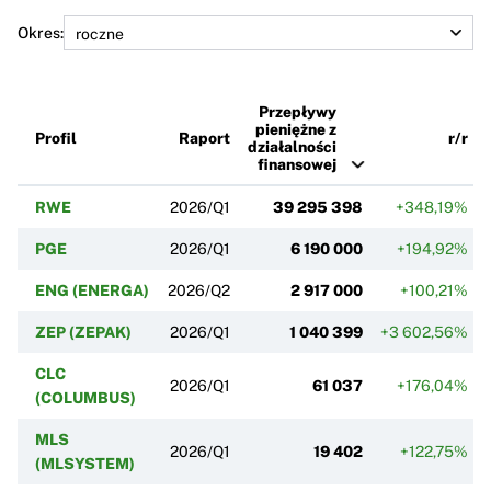
Okres:
Przepływy
pieniężne z
Profil
Raport
r/r
działalności
finansowej
RWE
2026/Q1
39 295 398
+348,19%
PGE
2026/Q1
6 190 000
+194,92%
ENG (ENERGA)
2026/Q2
2 917 000
+100,21%
ZEP (ZEPAK)
2026/Q1
1 040 399
+3 602,56%
CLC
2026/Q1
61 037
+176,04%
(COLUMBUS)
MLS
2026/Q1
19 402
+122,75%
(MLSYSTEM)