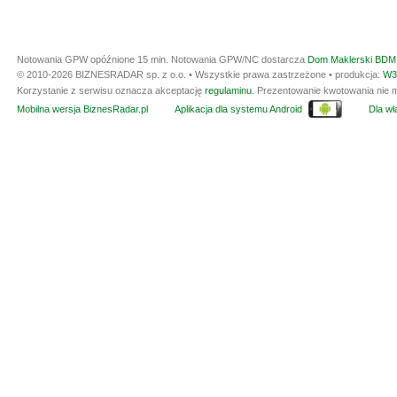
Notowania GPW opóźnione 15 min.
Notowania GPW/NC dostarcza
Dom Maklerski BDM 
© 2010-2026 BIZNESRADAR sp. z o.o. • Wszystkie prawa zastrzeżone • produkcja:
W3
Korzystanie z serwisu oznacza akceptację
regulaminu
. Prezentowanie kwotowania nie m
Mobilna wersja BiznesRadar.pl
Aplikacja dla systemu Android
Dla wła