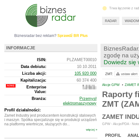
Trwa łączenie z ra
RADAR
WIADOM
Biznesradar bez reklam?
Sprawdź BR Plus
INFORMACJE
BiznesRadar.
zgodę na uży
ISIN:
PLZAMET00010
Dowiedz się 
Data debiutu:
10.10.2011
Liczba akcji:
105 920 000
ZMT:
ustaw alert
Kapitalizacja:
60 374 400
Akcje GPW
•
ZAMET I
Enterprise
31
Value:
126
Raporty f
400
Branża:
Przemysł
ZMT (ZA
elektromaszynowy
Profil działalności:
Zamet Industry jest producentem konstrukcji stalowych
ZAMET IND
i maszyn. Spółka specjalizuje się w produkcji urządzeń
na platformy wiertnicze, służących do...
GPW - Akcje/PDA - Noto
więcej »
PROFIL
ANAL