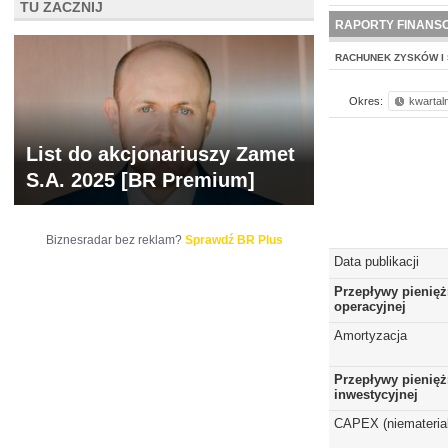
TU ZACZNIJ
NOWE
BR LAB
RAPORTY FINANS
RACHUNEK ZYSKÓW I 
Okres:
kwartal
List do akcjonariuszy Zamet
S.A. 2025 [BR Premium]
Biznesradar bez reklam?
Sprawdź BR Plus
Data publikacji
Przepływy pienięż
operacyjnej
Amortyzacja
Przepływy pienięż
inwestycyjnej
CAPEX (niematerial