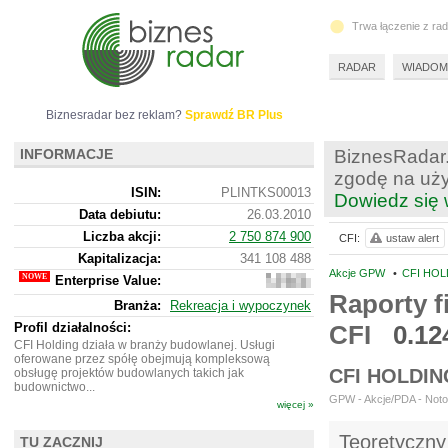
Trwa łączenie z ra
RADAR
WIADOM
Biznesradar bez reklam?
Sprawdź BR Plus
INFORMACJE
BiznesRadar.
zgodę na uży
ISIN:
PLINTKS00013
Dowiedz się 
Data debiutu:
26.03.2010
Liczba akcji:
2 750 874 900
CFI:
ustaw alert
Kapitalizacja:
341 108 488
Akcje GPW
•
CFI HOL
Enterprise Value:
519
343
Raporty f
Branża:
Rekreacja i wypoczynek
488
Profil działalności:
CFI
0.12
CFI Holding działa w branży budowlanej. Usługi
oferowane przez spółę obejmują kompleksową
CFI HOLDI
obsługę projektów budowlanych takich jak
budownictwo...
GPW - Akcje/PDA - Notow
więcej »
Teoretyczny
TU ZACZNIJ