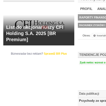
PROFIL
ANAL
NOWE
BR LAB
RAPORTY FINANS
RACHUNEK ZYSKÓW I 
List do akcjonariuszy CFI
Holding S.A. 2025 [BR
Okres:
kwartal
Premium]
Biznesradar bez reklam?
Sprawdź BR Plus
TENDENCJE PO
Zysk netto: wzrost o 
Data publikacji
Przychody ze spr