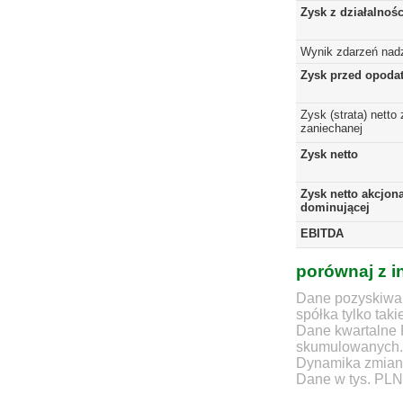
Zysk z działalnoś
Wynik zdarzeń nad
Zysk przed opoda
Zysk (strata) netto 
zaniechanej
Zysk netto
Zysk netto akcjona
dominującej
EBITDA
porównaj z i
Dane pozyskiwan
spółka tylko taki
Dane kwartalne 
skumulowanych.
Dynamika zmian d
Dane w tys. PLN