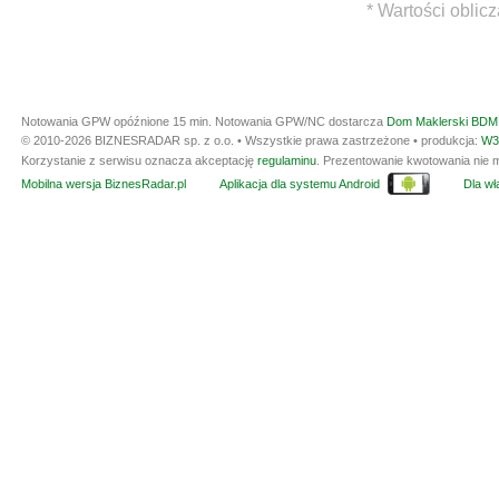
* Wartości oblic
Notowania GPW opóźnione 15 min.
Notowania GPW/NC dostarcza
Dom Maklerski BDM 
© 2010-2026 BIZNESRADAR sp. z o.o. • Wszystkie prawa zastrzeżone • produkcja:
W3
Korzystanie z serwisu oznacza akceptację
regulaminu
. Prezentowanie kwotowania nie m
Mobilna wersja BiznesRadar.pl
Aplikacja dla systemu Android
Dla wła