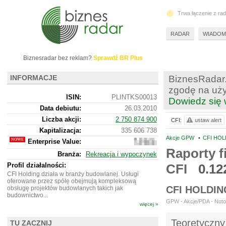
Trwa łączenie z ra
RADAR
WIADOM
Biznesradar bez reklam?
Sprawdź BR Plus
INFORMACJE
BiznesRadar.
zgodę na uży
ISIN:
PLINTKS00013
Dowiedz się 
Data debiutu:
26.03.2010
Liczba akcji:
2 750 874 900
CFI:
ustaw alert
Kapitalizacja:
335 606 738
Akcje GPW
•
CFI HOL
Enterprise Value:
513
841
Raporty f
Branża:
Rekreacja i wypoczynek
738
Profil działalności:
CFI
0.12
CFI Holding działa w branży budowlanej. Usługi
oferowane przez spółę obejmują kompleksową
CFI HOLDI
obsługę projektów budowlanych takich jak
budownictwo...
GPW - Akcje/PDA - Notow
więcej »
Teoretyczny
TU ZACZNIJ