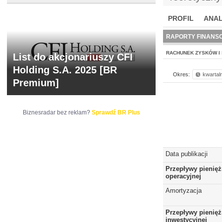
PROFIL
ANAL
NOWE
BR LAB
RAPORTY FINANS
RACHUNEK ZYSKÓW I 
List do akcjonariuszy CFI
Holding S.A. 2025 [BR
Okres:
kwartal
Premium]
Biznesradar bez reklam?
Sprawdź BR Plus
Data publikacji
Przepływy pienięż
operacyjnej
Amortyzacja
Przepływy pienięż
inwestycyjnej