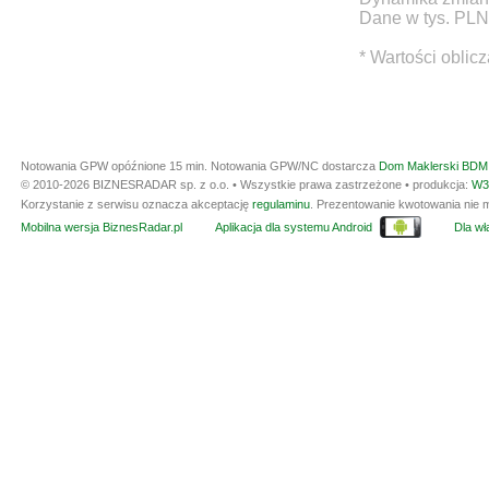
Dane w tys. PLN
* Wartości oblic
Notowania GPW opóźnione 15 min.
Notowania GPW/NC dostarcza
Dom Maklerski BDM 
© 2010-2026 BIZNESRADAR sp. z o.o. • Wszystkie prawa zastrzeżone • produkcja:
W3
Korzystanie z serwisu oznacza akceptację
regulaminu
. Prezentowanie kwotowania nie m
Mobilna wersja BiznesRadar.pl
Aplikacja dla systemu Android
Dla wła