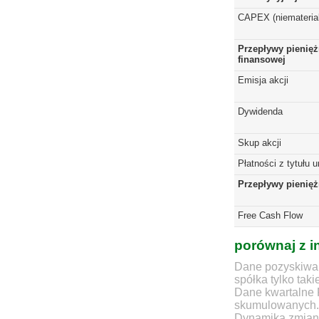
CAPEX (niematerial
Przepływy pienięż
finansowej
Emisja akcji
Dywidenda
Skup akcji
Płatności z tytułu 
Przepływy pienię
Free Cash Flow
porównaj z i
Dane pozyskiwan
spółka tylko taki
Dane kwartalne 
skumulowanych.
Dynamika zmian d