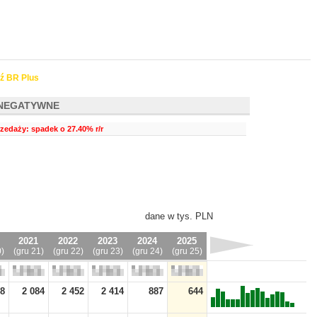
ź BR Plus
NEGATYWNE
zedaży: spadek o 27.40% r/r
dane w tys. PLN
2021
2022
2023
2024
2025
0)
(gru 21)
(gru 22)
(gru 23)
(gru 24)
(gru 25)
28
2 084
2 452
2 414
887
644