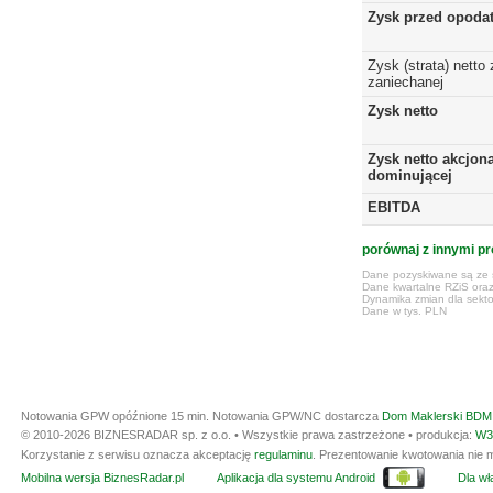
Zysk przed opoda
Zysk (strata) netto 
zaniechanej
Zysk netto
Zysk netto akcjona
dominującej
EBITDA
porównaj z innymi pr
Dane pozyskiwane są ze s
Dane kwartalne RZiS ora
Dynamika zmian dla sekto
Dane w tys. PLN
Notowania GPW opóźnione 15 min.
Notowania GPW/NC dostarcza
Dom Maklerski BDM 
© 2010-2026 BIZNESRADAR sp. z o.o. • Wszystkie prawa zastrzeżone • produkcja:
W3
Korzystanie z serwisu oznacza akceptację
regulaminu
. Prezentowanie kwotowania nie m
Mobilna wersja BiznesRadar.pl
Aplikacja dla systemu Android
Dla wła