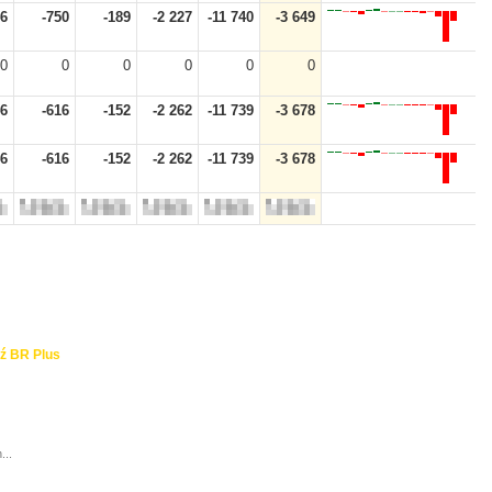
46
-750
-189
-2 227
-11 740
-3 649
0
0
0
0
0
0
46
-616
-152
-2 262
-11 739
-3 678
46
-616
-152
-2 262
-11 739
-3 678
ź BR Plus
...