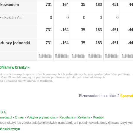
tkowaniem
731
-164
35
183
-451
-4
z działalności
0
0
0
0
0
731
-164
35
183
-451
-4
riuszy jednostki
731
-164
35
183
-451
-4
ofilami w branży »
konsolidowanych sprawozdań finansowych lub jednostkowych, jeśli spółka tylko takie publikuje.
z CashFlow obliczne są na podstawie publikowanych danych skumulowanych.
ra obliczana jest w oparciu o medianę.
Biznesradar bez reklam?
Sprawd
S.A.
media.pl
•
O nas
•
Polityka prywatności
•
Regulamin
•
Reklama
•
Kontakt
ogą służyć do zawierania jakichkolwiek transakcji, ani podejmowania decyzji inwestycyjnych
ścicieli witryn