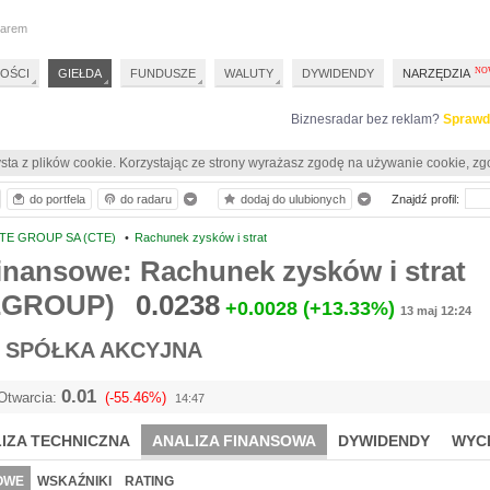
darem
OŚCI
GIEŁDA
FUNDUSZE
WALUTY
DYWIDENDY
NARZĘDZIA
Biznesradar bez reklam?
Sprawd
sta z plików cookie. Korzystając ze strony wyrażasz zgodę na używanie cookie, zg
do portfela
do radaru
dodaj do ulubionych
Znajdź profil:
TE GROUP SA (CTE)
•
Rachunek zysków i strat
inansowe: Rachunek zysków i strat
EGROUP)
0.0238
+0.0028
(+13.33%)
13 maj 12:24
 SPÓŁKA AKCYJNA
0.01
Otwarcia:
(-55.46%)
14:47
IZA TECHNICZNA
ANALIZA FINANSOWA
DYWIDENDY
WYC
OWE
WSKAŹNIKI
RATING