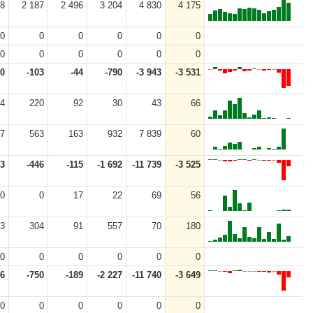
88
2 187
2 496
3 204
4 830
4 175
0
0
0
0
0
0
0
0
0
0
0
0
60
-103
-44
-790
-3 943
-3 531
4
220
92
30
43
66
7
563
163
932
7 839
60
53
-446
-115
-1 692
-11 739
-3 525
0
0
17
22
69
56
3
304
91
557
70
180
0
0
0
0
0
0
46
-750
-189
-2 227
-11 740
-3 649
0
0
0
0
0
0