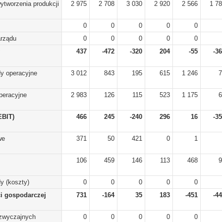
ytworzenia produkcji
2 975
2 708
3 030
2 920
2 566
1 7
0
0
0
0
0
arządu
0
0
0
0
0
437
-472
-320
204
-55
-3
y operacyjne
3 012
843
195
615
1 246
7
peracyjne
2 983
126
115
523
1 175
6
EBIT)
466
245
-240
296
16
-3
we
371
50
421
0
1
106
459
146
113
468
9
y (koszty)
0
0
0
0
0
ci gospodarczej
731
-164
35
183
-451
-4
zwyczajnych
0
0
0
0
0