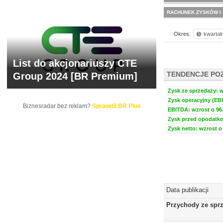
RACHUNEK ZYSKÓW I 
Okres:
kwartal
List do akcjonariuszy CTE
TENDENCJE PO
Group 2024 [BR Premium]
Zysk ze sprzedaży: w
Zysk operacyjny (EBI
Biznesradar bez reklam?
Sprawdź BR Plus
EBITDA: wzrost o 96.
Zysk przed opodatko
Zysk netto: wzrost o 
Data publikacji
Przychody ze spr