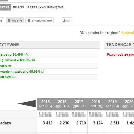
STRAT
BILANS
PRZEPŁYWY PIENIĘŻNE
ne
roczne
skumulowane
r/r
Biznesradar bez reklam?
Sprawd
ZYTYWNE
TENDENCJE 
zrost o 10.45% r/r
Przychody ze spr
T): wzrost o 69.97% r/r
00% r/r
waniem: wzrost o 68.92% r/r
68.67% r/r
2015
2016
2017
2018
2019
2020
(gru 15)
(gru 16)
(gru 17)
(gru 18)
(gru 19)
(gru 2
zedaży
3 412
2 236
2 710
3 124
2 511
1 4