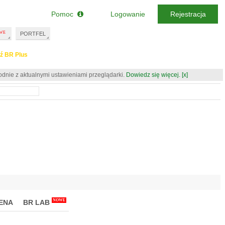
Pomoc
Logowanie
Rejestracja
PORTFEL
ź BR Plus
odnie z aktualnymi ustawieniami przeglądarki.
Dowiedz się więcej.
[x]
NOWE
ENA
BR LAB