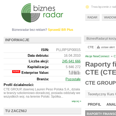
Trwa łączenie z ra
RADAR
WIADOM
Biznesradar bez reklam?
Sprawdź BR Plus
BiznesRadar.pl korzy
INFORMACJE
CTE:
ustaw alert
ISIN:
PLLRPSP00015
Data debiutu:
16.04.2010
Akcje NewConnect
•
C
Liczba akcji:
245 641 666
Raporty f
Kapitalizacja:
5 846 272
CTE (CT
Enterprise Value:
5
819
Branża:
Pozostałe
272
CTE GROUP
Profil działalności:
CTE GROUP, dawniej Lauren Peso Polska S.A., działa
w branży szkoleniowo-doradczej, posiada oddziały we
Teoretyczny Kurs 
wszystkich woj. na terenie Polski. Spółka...
więcej »
PROFIL
ANAL
TU ZACZNIJ
RAPORTY FINANS