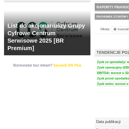
NOWE
BR LAB
RAPORTY FINANS
RACHUNEK ZYSKÓW I 
List do akcjonariuszy Grupy
Okres:
kwartal
Cyfrowe Centrum
Serwisowe 2025 [BR
Premium]
TENDENCJE PO
Zysk ze sprzedaży: w
Biznesradar bez reklam?
Sprawdź BR Plus
Zysk operacyjny (EBI
EBITDA: wzrost o 324
Zysk przed opodatko
Zysk netto: wzrost o 
Data publikacji