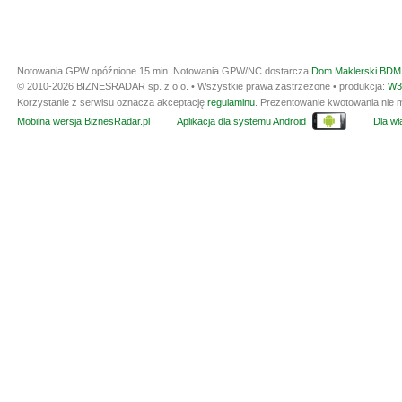
Notowania GPW opóźnione 15 min.
Notowania GPW/NC dostarcza
Dom Maklerski BDM 
© 2010-2026 BIZNESRADAR sp. z o.o. • Wszystkie prawa zastrzeżone • produkcja:
W3
Korzystanie z serwisu oznacza akceptację
regulaminu
. Prezentowanie kwotowania nie m
Mobilna wersja BiznesRadar.pl
Aplikacja dla systemu Android
Dla wła