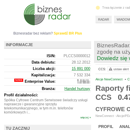
Trwa łączenie z ra
RADAR
WIADOM
Biznesradar bez reklam?
Sprawdź BR Plus
INFORMACJE
BiznesRadar.
zgodę na uży
ISIN:
PLCCS0000012
Dowiedz się 
Data debiutu:
28.12.2012
Liczba akcji:
15 891 000
CCS:
ustaw alert
Kapitalizacja:
7 532 334
Akcje NewConnect
•
C
Enterprise Value:
4
746
Raporty f
Branża:
Handel hurtowy
334
Profil działalności:
CCS
0.4
Spółka Cyfrowe Centrum Serwisowe świadczy usługi
naprawcze i gwarancyjne sprzętu
CYFROWE C
telekomunikacyjnego, w tym m.in. telefonów
komórkowych i...
NewConnect - Akcje/PDA
więcej »
PROFIL
ANAL
TU ZACZNIJ