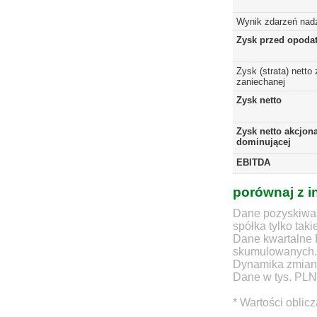
Wynik zdarzeń nad
Zysk przed opoda
Zysk (strata) netto 
zaniechanej
Zysk netto
Zysk netto akcjona
dominującej
EBITDA
porównaj z i
Dane pozyskiwan
spółka tylko taki
Dane kwartalne 
skumulowanych.
Dynamika zmian d
Dane w tys. PLN
* Wartości oblic