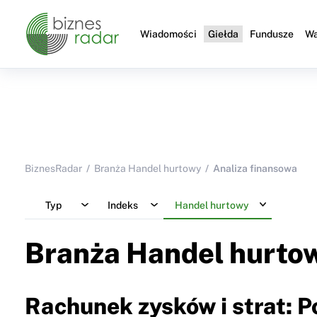
Wiadomości
Giełda
Fundusze
Wa
BiznesRadar
Branża Handel hurtowy
Analiza finansowa
Typ
Indeks
Handel hurtowy
Branża Handel hurto
Rachunek zysków i strat: 