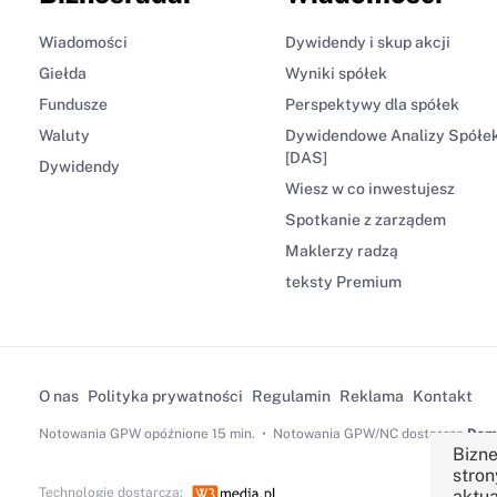
Wiadomości
Dywidendy i skup akcji
Giełda
Wyniki spółek
Fundusze
Perspektywy dla spółek
Waluty
Dywidendowe Analizy Spółe
[DAS]
Dywidendy
Wiesz w co inwestujesz
Spotkanie z zarządem
Maklerzy radzą
teksty Premium
O nas
Polityka prywatności
Regulamin
Reklama
Kontakt
Notowania GPW
opóźnione 15 min.
Notowania GPW/NC dostarcza
Dom 
Bizne
stron
Technologię dostarcza:
aktua