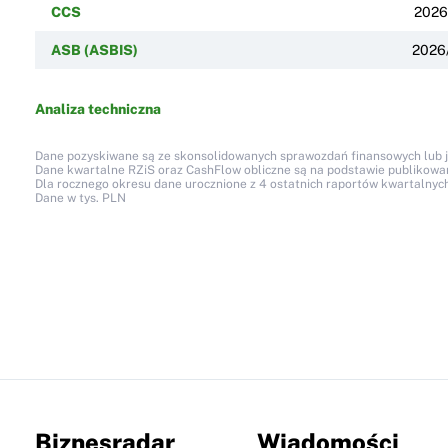
CCS
2026
ASB (ASBIS)
2026
Analiza techniczna
Dane pozyskiwane są ze skonsolidowanych sprawozdań finansowych lub jed
Dane kwartalne RZiS oraz CashFlow obliczne są na podstawie publikow
Dla rocznego okresu dane urocznione z 4 ostatnich raportów kwartalnych
Dane w tys. PLN
Biznesradar
Wiadomości