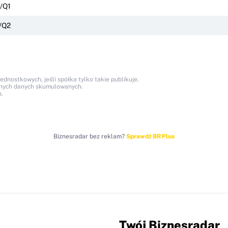
/Q1
/Q2
nostkowych, jeśli spółka tylko takie publikuje.
anych danych skumulowanych.
.
Biznesradar bez reklam?
Sprawdź BR Plus
Twój Biznesradar