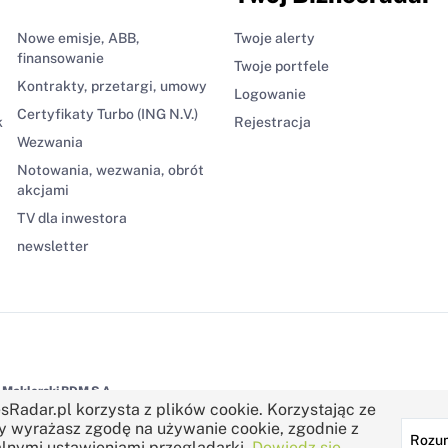
Nowe emisje, ABB,
Twoje alerty
finansowanie
Twoje portfele
Kontrakty, przetargi, umowy
Logowanie
Certyfikaty Turbo (ING N.V.)
k
Rejestracja
Wezwania
Notowania, wezwania, obrót
akcjami
TV dla inwestora
newsletter
Maklerski BDM S.A.
sRadar.pl korzysta z plików cookie. Korzystając ze
y wyrażasz zgodę na używanie cookie, zgodnie z
Rozu
lnymi ustawieniami przeglądarki.
Dowiedz się