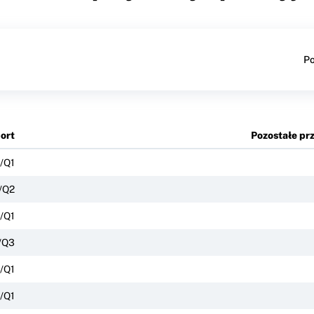
Po
ort
Pozostałe pr
/Q1
/Q2
/Q1
/Q3
/Q1
/Q1