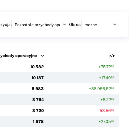
zycja:
Okres:
zychody operacyjne
r/r
10 582
+75,72%
10 187
+17,40%
8 983
+38 956,52%
3 764
+8,22%
3 720
-53,56%
1 578
+27,05%